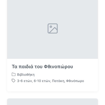
κ
κ
έ
ε
τ
σ
α
ε
Τα παιδιά του Φθινοπώρου
Βιβλιοθήκη
Α
3-6 ετών
,
6-10 ετών
,
Πατάκη
,
Φθινόπωρο
ν
Μ
α
ε
ρ
ε
τ
τ
ή
ι