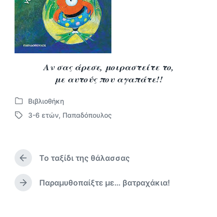
Αν σας άρεσε, μοιραστείτε το,
με αυτούς που αγαπάτε!!
Βιβλιοθήκη
Α
3-6 ετών
,
Παπαδόπουλος
ν
Μ
α
ε
ρ
ε
τ
τ
ή
Το ταξίδι της θάλασσας
ι
Π
θ
κ
ρ
η
έ
ο
Παραμυθοπαίξτε με… βατραχάκια!
Ε
κ
η
τ
π
ε
γ
α
ό
σ
ο
μ