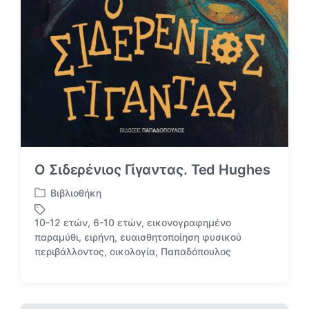
Ο Σιδερένιος Γίγαντας. Ted Hughes
Βιβλιοθήκη
Α
ν
10-12 ετών
,
6-10 ετών
,
εικονογραφημένο
α
παραμύθι
,
ειρήνη
,
ευαισθητοποίηση φυσικού
Μ
ρ
περιβάλλοντος
,
οικολογία
,
Παπαδόπουλος
ε
τ
ε
ή
τ
θ
ι
η