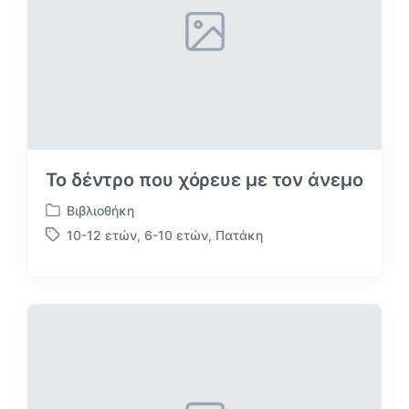
ο
:
Το δέντρο που χόρευε με τον άνεμο
Βιβλιοθήκη
Α
10-12 ετών
,
6-10 ετών
,
Πατάκη
ν
Μ
α
ε
ρ
ε
τ
τ
ή
ι
θ
κ
η
έ
κ
τ
ε
α