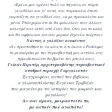
«Eμένα μου αρέσει πολύ να πηγαίνω σε πάρτι
γενεθλίων και γι’ αυτό, σας παρακαλώ, όποτε
γιορτάζετε τα γενέθλιά σας, να με προσκαλείτε και
μένα. Υπόσχομαι ότι δε θα φάω όλους τους άλλους
καλεσμένους εκτός από έναν δύο, έτσι για το καλό,
και θα αφήσω και για σας μερικά ψίχουλα τούρτας».
Νώντας, ο
γαλάζιος ανακόντας
«Αν προσπαθήσετε να κάνετε ό,τι έκανε ο Ροδόλφος
το ρινοκεράκι με την πυροσβεστική μου αντλία, σας
προειδοποιώ ότι θα βρείτε τον μπελά σας».
Γεδεών Πιριπίρ,
αρχιπυροσβέστης πυροσβεστικού
σταθμού περιοχής Γαργαλιστάν
Συγγραφέας αυτού του βιβλίου,
ο γλωσσοπλάστης Ευγένιος Τριβιζάς
που μαγεύει με τις ιστορίες του μικρούς και
μεγάλους!
Αν σας άρεσε, μοιραστείτε το,
με αυτούς που αγαπάτε!