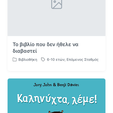
σ
ε
Το βιβλίο που δεν ήθελε να
διαβαστεί
Βιβλιοθήκη
6-10 ετών
,
Επόμενος Σταθμός
Α
Μ
ν
ε
α
ε
ρ
τ
τ
ι
ή
κ
θ
έ
η
τ
κ
α
ε