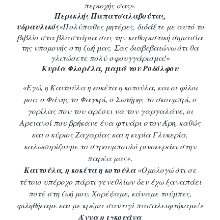
περιοχής σας».
Περικλής Παπατσαλαβούτας,
υδραυλικός
«Πολύπαθες μητέρες, διδάξτε με αυτό το
βιβλίο στα βλαστάρια σας την καθοριστική σημασία
της υπομονής στη ζωή μας. Σας διαβεβαιώνω ότι θα
γλιτώσετε πολύ σφουγγάρισμα!»
Κυρία Φλορέλα,
μαμά του Ροδόλφου
«Εγώ, η Καιτούλα η κοκέτα η κοτούλα, και οι φίλοι
μου, ο Φάνης το Φαγκρί, ο Σωτήρης το σκουμπρί, ο
γορίλας που του αρέσει να τον γαργαλάνε, οι
Αρειανοί που βρήκανε ένα φτυάρι στον Άρη, καθώς
και ο κύριος Ζαχαρίας και η κυρία Γλυκερία,
καλωσορίζουμε το στρουμπουλό ρινοκεράκι στην
παρέα μας».
Καιτούλα,
η κοκέτα η κοτούλα
«Ομολογώ ότι σε
τέτοιο υπέροχο πάρτι γενεθλίων δεν έχω ξαναπάει
ποτέ στη ζωή μου. Χορέψαμε, κάναμε τούμπες,
φιληθήκαμε και με κρέμα σαντιγί πασαλειφτήκαμε!»
Άννα η ιγκουάνα