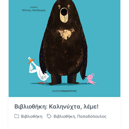
σ
ε
Βιβλιοθήκη: Καληνύχτα, λέμε!
Βιβλιοθήκη
Βιβλιοθήκη
,
Παπαδόπουλος
Α
Μ
ν
ε