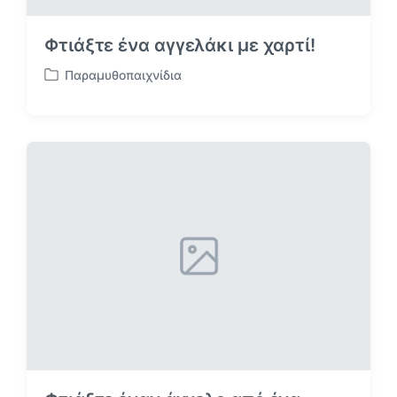
Φτιάξτε ένα αγγελάκι με χαρτί!
Παραμυθοπαιχνίδια
Α
ν
α
ρ
τ
ή
θ
η
κ
ε
σ
ε