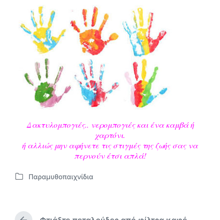
Δακτυλομπογιές.. νερομπογιές και ένα καμβά ή
χαρτόνι.
ή αλλιώς μην αφήνετε τις στιγμές της ζωής σας να
περνούν έτσι απλά!
Παραμυθοπαιχνίδια
Α
ν
α
ρ