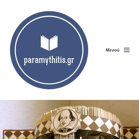
Μενού