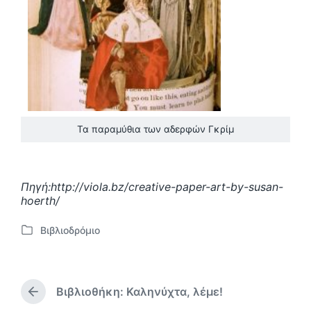
Τα παραμύθια των αδερφών Γκρίμ
Πηγή:http://viola.bz/creative-paper-art-by-susan-
hoerth/
Βιβλιοδρόμιο
Α
ν
α
ρ
Βιβλιοθήκη: Καληνύχτα, λέμε!
τ
Π
ή