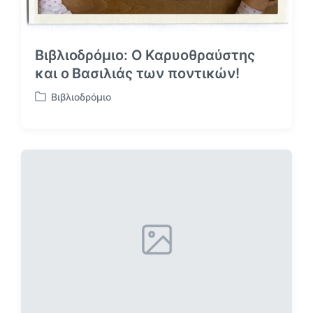
Βιβλιοδρόμιο: Ο Καρυοθραύστης
και ο Βασιλιάς των ποντικών!
Βιβλιοδρόμιο
Α
ν
α
ρ
τ
ή
θ
η
κ
ε
σ
ε