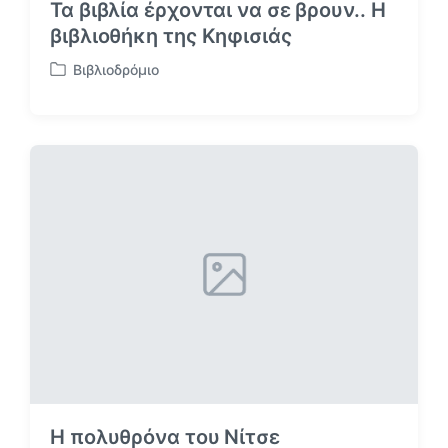
Τα βιβλία έρχονται να σε βρουν.. Η
βιβλιοθήκη της Κηφισιάς
Βιβλιοδρόμιο
Α
ν
α
ρ
τ
ή
θ
η
κ
ε
σ
ε
Η πολυθρόνα του Νίτσε