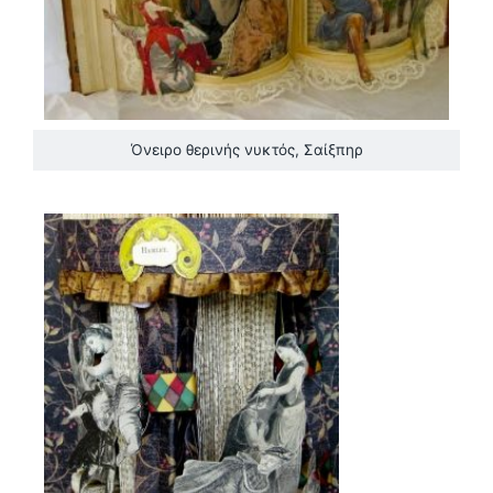
Όνειρο θερινής νυκτός, Σαίξπηρ