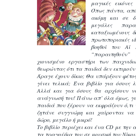
μαγικές εικόνε
Όπως πάντα, από
ακόμη και σε δ
μεγάλες παρ
καταξιωμένους δ
πρωτοποριακές ιδ
βοηθοί του Αϊ 
“παραιτηθούν”
χιονισμένο εργαστήρι των παιχνιδι
θεωρώντας ότι τα παιδιά δεν εκτιμούν 
Άραγε έχουν δίκιο; Θα υπάρξουν φέτος
γίνει τελικά; Ένα βιβλίο για όσους
Αλλά και για όσους θα αρχίσουν ν
ανάγνωσή του! Πάνω απ’ όλα όμως, γ
παιδιά που ξέρουν να εκφράζουν ό,τι 
ζητάνε συγγνώμη και χαίρονται να
δώρο, μεγάλο ή μικρό!
Το βιβλίο περιέχει και ένα CD με την
τα τραγούδια του σε μουσική του Νίκ