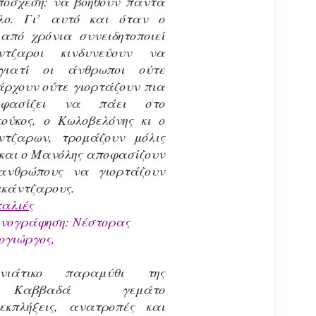
υπόσχεση: να βοηθούν πάντα
λο. Γι’ αυτό και όταν ο
από χρόνια συνειδητοποιεί
ντζαροι κινδυνεύουν να
 γιατί οι άνθρωποι ούτε
άρχουν ούτε γιορτάζουν πια
ποφασίζει να πάει στο
ούκος, ο Κωλοβελόνης κι ο
ντζαρων, τρομάζουν μόλις
 και ο Μανόλης αποφασίζουν
ανθρώπους να γιορτάζουν
ικάντζαρους.
αλιές
νογράφηση: Νέστορας
ογιώργος,
νιάτικο παραμύθι της
 Καββαδά γεμάτο
εκπλήξεις, ανατροπές και