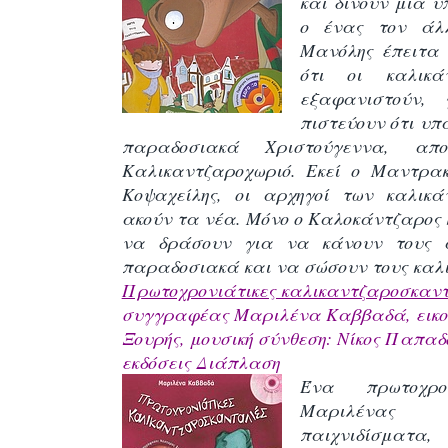
και δίνουν μια 
ο ένας τον άλ
Μανόλης έπειτα 
ότι οι καλικά
εξαφανιστούν,
πιστεύουν ότι υπ
παραδοσιακά Χριστούγεννα, α
Καλικαντζαροχωριό. Εκεί ο Μαντρακ
Κοψαχείλης, οι αρχηγοί των καλικά
ακούν τα νέα. Μόνο ο Καλοκάντζαρος
να δράσουν για να κάνουν τους 
παραδοσιακά και να σώσουν τους καλ
Πρωτοχρονιάτικες καλικαντζαροσκαντ
συγγραφέας Μαριλένα Καββαδά, εικο
Ξουρής, μουσική σύνθεση: Νίκος Παπαδ
εκδόσεις Διάπλαση
Ένα πρωτοχρο
Μαριλένας
παιχνιδίσματα, 