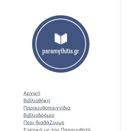
ζ
ή
τ
η
σ
η
Αρχική
Βιβλιοθήκη
Παραμυθοπαιχνίδια
Βιβλιοδρόμιο
Περι-διαβάΖουμε
Σχετικά με τον Παραμυθητή