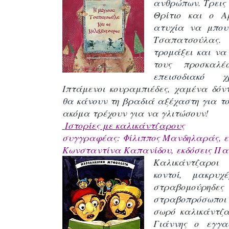
ανθρώπων. Τρεις α
Θρίτιο και ο Α
ατυχία να μπου
Τσαπατσούλας. 
τρομάξει και να
τους προσκαλ
επεισοδιακό χ
Ιπτάμενοι κουραμπιέδες, χαμένα δόν
θα κάνουν τη βραδιά αξέχαστη για το
ακόμα τρέχουν για να γλιτώσουν!
Ιστορίες με καλικάντζαρους
συγγραφέας: Φίλιππος Μανδηλαράς, ε
Κωνσταντίνα Καπανίδου,
εκδόσεις Πα
Καλικάντζαροι 
κοντοί, μακρυχ
στραβομούρηδ
στραβοπρόσωποι
σωρό καλικάντζα
Γιάννης ο εγγ