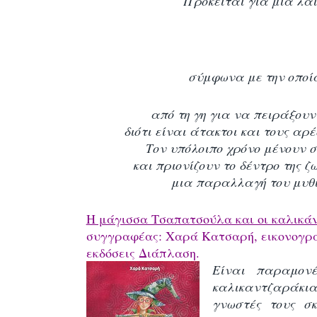
Πρόκειται για μια λαϊ
σύμφωνα με την οποί
από τη γη για να πειράξουν
διότι είναι άτακτοι και τους α
Τον υπόλοιπο χρόνο μένουν σ
και πριονίζουν το δέντρο της ζω
μια παραλλαγή του μυθ
Η μάγισσα Τσαπατσούλα και οι καλικά
συγγραφέας: Χαρά Κατσαρή,
εικονογρ
εκδόσεις
Διάπλαση.
Είναι παραμον
καλικαντζαράκια 
γνωστές τους σ