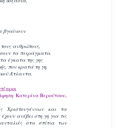
κή δοξασία,
α βγαίνουν
 τους ανθρώπους,
ρέσουν τα πειράγματα.
τα έγκατα της γης
ής, που κρατά τη γη,
ικού Άτλαντα.
ντζαροι
άφηση:
Κατερίνα Βερούτσου,
ές Χριστουγέννων και τα
έχουν ανέβει στη γη για τις
κανταλιές στα σπίτια των