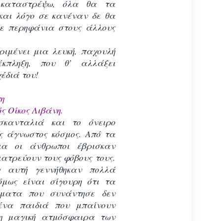
καταστρέψω, όλα θα τα
και λόγο σε κανέναν δε θα
ε περηφάνια στους άλλους
ριμένει μια λευκή, παχουλή
έκπληξη, που θ’ αλλάξει
έδιά του!
η
ς Οίκος Λιβάνη.
κανταλιά και το όνειρο
ς άγνωστος κόσμος. Από τα
ια οι άνθρωποι έβρισκαν
ιατρεύουν τους φόβους τους.
η αυτή γεννήθηκαν πολλά
μως είναι σίγουρη ότι τα
ματα που συνάντησε δεν
ένα παιδιά που μπαίνουν
η μαγική ατμόσφαιρα των