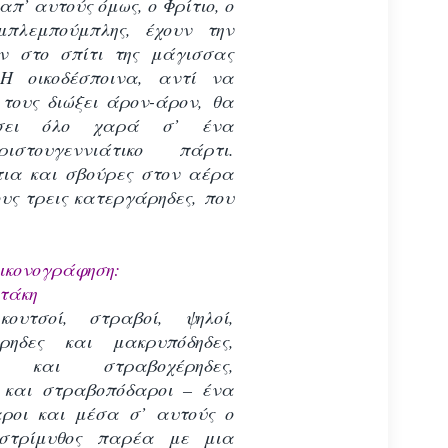
π’ αυτούς όμως, ο Φρίτιο, ο
μπλεμπούμπλης, έχουν την
ν στο σπίτι της μάγισσας
Η οικοδέσποινα, αντί να
 τους διώξει άρον-άρον, θα
έσει όλο χαρά σ’ ένα
ριστουγεννιάτικο πάρτι.
τια και σβούρες στον αέρα
υς τρεις κατεργάρηδες, που
ικονογράφηση:
τάκη
κουτσοί, στραβοί, ψηλοί,
έρηδες και μακρυπόδηδες,
ες και στραβοχέρηδες,
 και στραβοπόδαροι – ένα
ροι και μέσα σ’ αυτούς ο
αστρίμυθος παρέα με μια