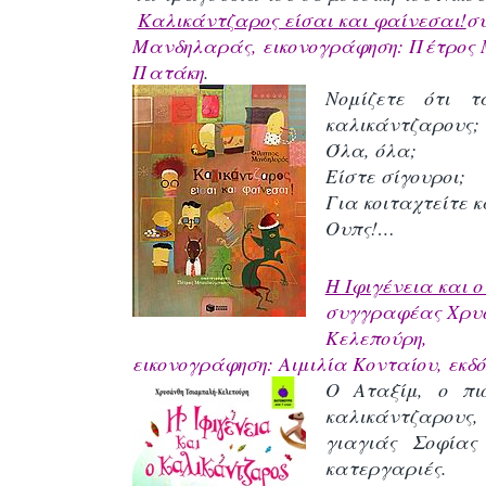
Καλικάντζαρος είσαι και φαίνεσαι!
σ
Μανδηλαράς, εικονογράφηση: Πέτρος 
Πατάκη
.
Νομίζετε ότι 
καλικάντζαρους;
Όλα, όλα;
Είστε σίγουροι;
Για κοιταχτείτε 
Ουπς!…
Η Ιφιγένεια και 
συγγραφέας Χρυ
Κελεπούρη,
εικονογράφηση: Αιμιλία Κονταίου,
εκδό
Ο Αταξίμ, ο πι
καλικάντζαρους,
γιαγιάς Σοφίας
κατεργαριές.