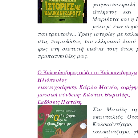
γουρουνοκεφαλή
άπληστος και 
Μαριέττα και η 
μύλο μ’ ένα σωρό
παντρευτούν… Τρεις ιστορίες με καλι
στις παραδόσεις του ελληνικού λαού 
φως στη σκοτεινή εικόνα τους όπως
προπαππούδες μας.
Ο Καλοκάντζαρος σώζει το Καλικαντζαροχω
Ηλιόπουλος
εικονογράφηση: Κάρλα Μανέα, αφήγησ
μουσική σύνθεση: Κώστας Θωμαΐδης,
Εκδόσεις Πατάκη.
Στο Μανόλη αρ
σκανταλιές. Ότα
Καλοκάντζαρ
καλικάντζαρο, γ