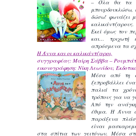
– Όλα θα τα 
μπουρδουκλώσω, 
δώσω! φωνάζει μ
καλικάντζαρους.
Εκεί όμως τον πε
και… τριχωτή 
απρόσμενα τα σχ
Η Άννα και οι καλικάντζαροι,
συγγραφέας: Μαίρη Σάββα – Ρουμπάτ
εικονογράφηση: Νίκη Λεωνίδου, Εκδοτικό
Μέσα από τη σ
ξεπροβάλλει ένα
παλιά τα χρόν
τρόπους για να γ
Από την ανάγκ
έθιμα. Η Άννα ό
παράξενα πλάσ
είναι μασκαρεμ
στα σπίτια των γειτόνων. Μέσα στ