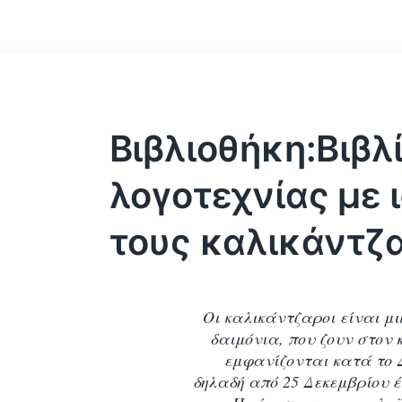
Βιβλιοθήκη:Βιβλ
λογοτεχνίας με ι
τους καλικάντζ
Οι καλικάντζαροι είναι μ
δαιμόνια,
που ζουν στον 
εμφανίζονται κατά το
δηλαδή από 25 Δεκεμβρίου έ