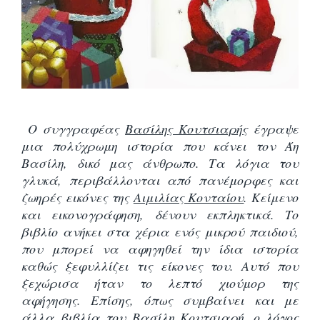
Ο συγγραφέας
Βασίλης Κουτσιαρής
έγραψε
μια πολύχρωμη ιστορία που κάνει τον Άη
Βασίλη, δικό μας άνθρωπο. Τα λόγια του
γλυκά, περιβάλλονται από πανέμορφες και
ζωηρές εικόνες της
Αιμιλίας Κονταίου
. Κείμενο
και εικονογράφηση, δένουν εκπληκτικά. Το
βιβλίο ανήκει στα χέρια ενός μικρού παιδιού,
που μπορεί να αφηγηθεί την ίδια ιστορία
καθώς ξεφυλλίζει τις είκονες του. Αυτό που
ξεχώρισα ήταν το λεπτό χιούμορ της
αφήγησης. Επίσης, όπως συμβαίνει και με
άλλα βιβλία του Βασίλη Κουτσιαρή, ο λόγος