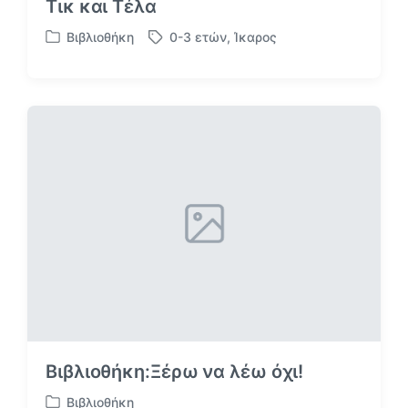
Τικ και Τέλα
Βιβλιοθήκη
0-3 ετών
,
Ίκαρος
Α
Μ
ν
ε
α
ε
ρ
τ
τ
ι
ή
κ
θ
έ
η
τ
κ
α
ε
σ
ε
Βιβλιοθήκη:Ξέρω να λέω όχι!
Βιβλιοθήκη