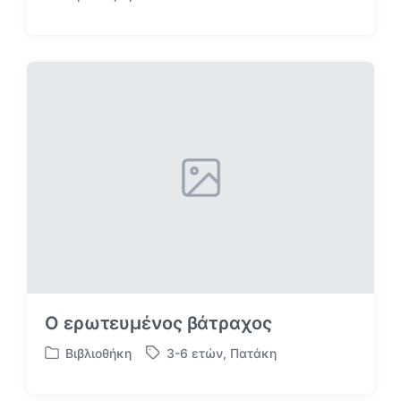
Α
ν
α
ρ
τ
ή
θ
η
κ
ε
σ
ε
Ο ερωτευμένος βάτραχος
Βιβλιοθήκη
3-6 ετών
,
Πατάκη
Α
Μ
ν
ε
α
ε