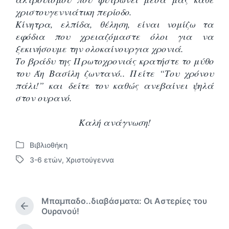
χριστουγεννιάτικη περίοδο.
Κίνητρα, ελπίδα, θέληση, είναι νομίζω τα
εφόδια που χρειαζόμαστε όλοι για να
ξεκινήσουμε την ολοκαίνουργια χρονιά.
Το βράδυ της Πρωτοχρονιάς κρατήστε το μύθο
του Άη Βασίλη ζωντανό.. Πείτε “Του χρόνου
πάλι!” και δείτε τον καθώς ανεβαίνει ψηλά
στον ουρανό.
Καλή ανάγνωση!
Βιβλιοθήκη
Α
3-6 ετών
,
Χριστούγεννα
ν
Μ
α
ε
ρ
ε
τ
τ
Μπαμπαδο..διαβάσματα: Οι Αστερίες του
ή
ι
Π
Ουρανού!
θ
κ
ρ
η
έ