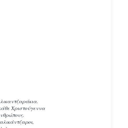
αλικαντζαράκια.
 κάθε Χριστούγεννα
ανθρώπους.
καλικάντζαροι,