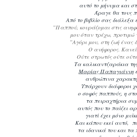
αυτό το μήνυμα και στ
Άραγε θα τους π
Από το βιβλίο σας διάλεξ
”Παππού, κουράζομαι στις ανηφό
μου όταν τρέχω, προτιμώ 
”Αγόρι μου, στη ζωή ένας 
Ο ανήφορος. Κανεί
Ούτε στρωτός ούτε ούτ
Τα καλικαντζαράκια τη
Μαρίας Παπαγιάννη
ανθρώπινα χαρακτη
Υπάρχουν διάφοροι χ
ο σοφός παππούς, η στ
τα πειραχτήρια συ
αυτός που το παίζει αρ
γιατί έχει μόνο μυϊ
Και κάπου εκεί αυτό, π
τα ιδανικά του
και τα 