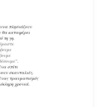
εννα πλησιάζουν
ν θα καταφέρει
ό τη γη.
όμαστε
έψουμε
ψουμε
δέσουμε”.
ένα σπίτι
άνουν σκανταλιές,
 ένας τραυματισμός
όκληρη χρονιά.