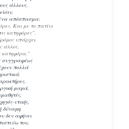
ους άλλους.
είσει;
α ένα απόσπασμα:
ρες. Και με το πατίνι
τις κατηφόρες”.
δρόμος υπάρχει.
ς άλλος.
ε κατηφόρα.”
ς συγγραφέως
έχουν πολλά
ριστικά.
αρακτήρες,
οργική μαμά,
μμαθητές,
χηγός-νταής,
κή δύναμη.
ου δεν αφήνει
πιστεύω του,