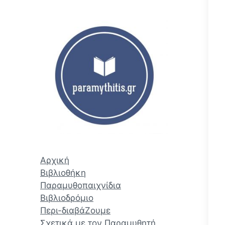
ζ
ή
τ
η
σ
η
Αρχική
Βιβλιοθήκη
Παραμυθοπαιχνίδια
Βιβλιοδρόμιο
Περι-διαβάΖουμε
Σχετικά με τον Παραμυθητή