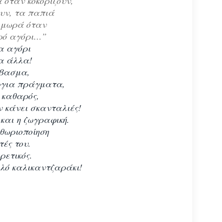
α όταν κοκορίζουν,
υν, τα παπιά
α μωρά όταν
κρό αγόρι…”
α αγόρι
τα άλλα!
άβασμα,
ύργια πράγματα,
 καθαρός,
εν κάνει σκανταλιές!
και η ζωγραφική.
ιθωριοποίηση
ές του.
ρετικός.
αλό καλικαντζαράκι!