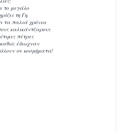
λιές;
α το μεγάλο
ρίζει τη Γη.
τι τα παλιά χρόνια
τους καλικάντζαρους
λύτιμες πέτρες
 καθώς έδιωχναν
βάλουν σε κοσμήματα!