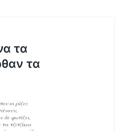
να τα
ρθαν τα
που οι ρίζες
τάνουν,
υ δε φωτίζει,
 τα τζιτζίκια