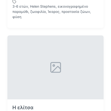
ν
3-6 ετών
,
Helen Stephens
,
εικονογραφημένο
α
παραμύθι
,
ζωοφιλία
,
Ίκαρος
,
προστασία ζώων
,
Μ
ρ
φύση
ε
τ
ε
ή
τ
θ
ι
η
κ
κ
έ
ε
τ
σ
α
ε
Η ελίτσα