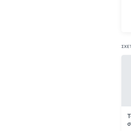
ΣΧΕ
Τ
σ