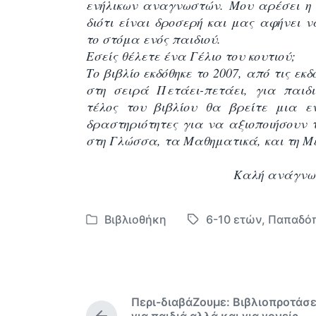
ενήλικων αναγνωστών. Μου αρέσει η
διότι είναι δροσερή και μας αφήνει 
το στόμα ενός παιδιού.
Εσείς θέλετε ένα Γέλιο του κουτιού;
Το βιβλίο εκδόθηκε το 2007, από τις ε
στη σειρά Πετάει-πετάει, για παιδι
τέλος του βιβλίου θα βρείτε μια ε
δραστηριότητες για να αξιοποιήσουν τ
στη Γλώσσα, τα Μαθηματικά, και τη Μ
Καλή ανάγνω
Βιβλιοθήκη
6-10 ετών
,
Παπαδό
Α
Μ
ν
ε
α
ε
ρ
τ
τ
ι
Περι-διαβάΖουμε: Βιβλιοπροτάσε
ή
κ