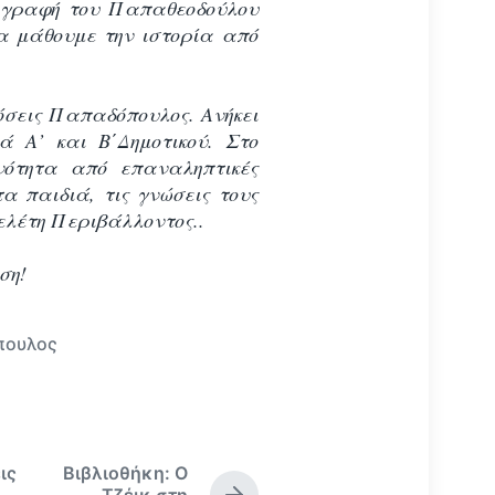
 γραφή του Παπαθεοδούλου
να μάθουμε την ιστορία από
κδόσεις Παπαδόπουλος. Ανήκει
ά Α’ και Β΄Δημοτικού. Στο
νότητα από επαναληπτικές
α παιδιά, τις γνώσεις τους
ελέτη Περιβάλλοντος..
ση!
πουλος
ις
Βιβλιοθήκη: Ο