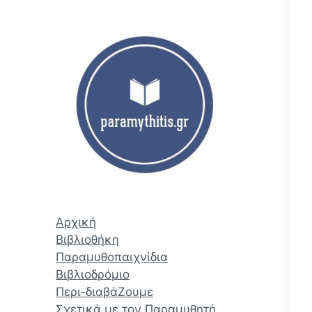
ζ
ή
τ
η
σ
η
Αρχική
Βιβλιοθήκη
Παραμυθοπαιχνίδια
Βιβλιοδρόμιο
Περι-διαβάΖουμε
Σχετικά με τον Παραμυθητή