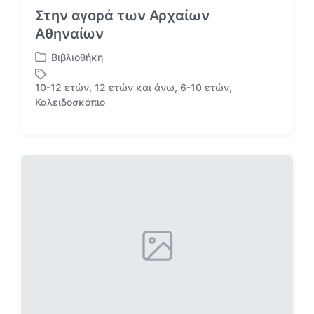
Στην αγορά των Αρχαίων
Αθηναίων
Βιβλιοθήκη
Α
ν
10-12 ετών
,
12 ετών και άνω
,
6-10 ετών
,
α
Μ
Καλειδοσκόπιο
ρ
ε
τ
ε
ή
τ
θ
ι
η
κ
κ
έ
ε
τ
σ
α
ε