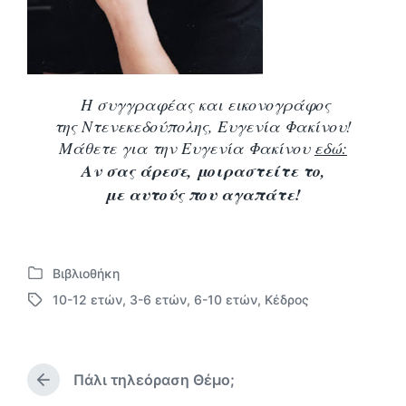
Η συγγραφέας και εικονογράφος
της Ντενεκεδούπολης, Ευγενία Φακίνου!
Μάθετε για την Ευγενία Φακίνου
εδώ:
Αν σας άρεσε, μοιραστείτε το,
με αυτούς που αγαπάτε!
Βιβλιοθήκη
Α
10-12 ετών
,
3-6 ετών
,
6-10 ετών
,
Κέδρος
ν
Μ
α
ε
ρ
ε
τ
τ
ή
Πάλι τηλεόραση Θέμο;
ι
Π
θ
κ
ρ