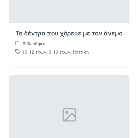
Το δέντρο που χόρευε με τον άνεμο
Βιβλιοθήκη
Α
10-12 ετών
,
6-10 ετών
,
Πατάκη
ν
Μ
α
ε
ρ
ε
τ
τ
ή
ι
θ
κ
η
έ
κ
τ
ε
α
σ
ε