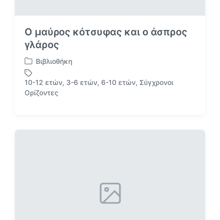
Ο μαύρος κότσυφας και ο άσπρος
γλάρος
Βιβλιοθήκη
Α
ν
10-12 ετών
,
3-6 ετών
,
6-10 ετών
,
Σύγχρονοι
α
Μ
Ορίζοντες
ρ
ε
τ
ε
ή
τ
θ
ι
η
κ
κ
έ
ε
τ
σ
α
ε