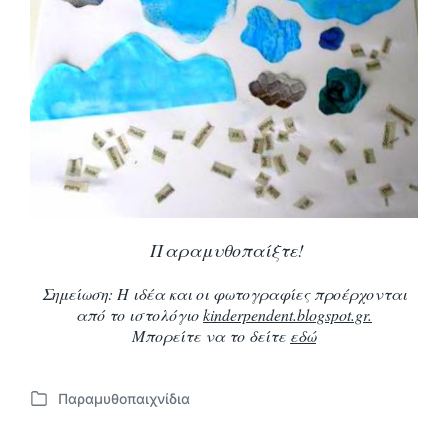
Παραμυθοπαίξτε!
Σημείωση: Η ιδέα και οι φωτογραφίες προέρχονται
από το ιστολόγιο
kinderpendent.blogspot.gr.
Μπορείτε να το δείτε
εδώ
Παραμυθοπαιχνίδια
Α
ν