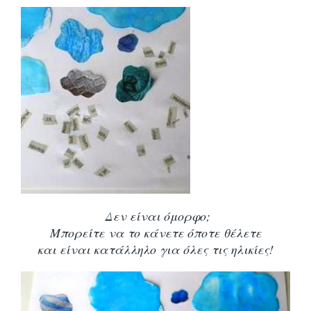
Δεν είναι όμορφο;
Μπορείτε να το κάνετε όποτε θέλετε
και είναι κατάλληλο για όλες τις ηλικίες!