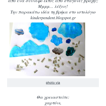
από ένα σύννεφο εκτός από σταγόνες βροχής;
Μμμμ… λέξεις!
Την παρακάτω ιδέα τη βρήκα στο ιστολόγιο
kinderpendent.blogspot.gr
photo via
Θα χρειαστείτε:
χαρτόνι,