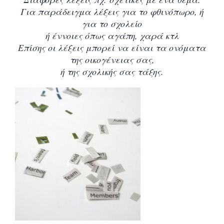
Για παράδειγμα λέξεις για το φθινόπωρο, ή
για το σχολείο
ή έννοιες όπως αγάπη, χαρά κτλ
Επίσης οι λέξεις μπορεί να είναι τα ονόματα
της οικογένειας σας,
ή της σχολικής σας τάξης.