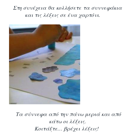
Στη συνέχεια θα κολλήσετε τα συννεφάκια
και τις λέξεις σε ένα χαρτόνι.
Τα σύννεφα από την πάνω μεριά και από
κάτω οι λέξεις.
Κοιτάξτε… βρέχει λέξεις!