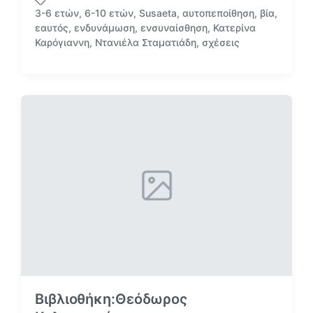
ν
3-6 ετών
,
6-10 ετών
,
Susaeta
,
αυτοπεποίθηση
,
βία
,
α
εαυτός
,
ενδυνάμωση
,
ενσυναίσθηση
,
Κατερίνα
Μ
ρ
Καρόγιαννη
,
Ντανιέλα Σταματιάδη
,
σχέσεις
ε
τ
ε
ή
τ
θ
ι
η
κ
κ
έ
ε
τ
σ
α
ε
Βιβλιοθήκη:Θεόδωρος