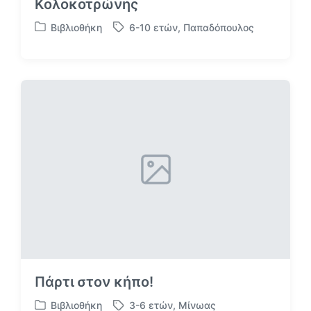
Κολοκοτρώνης
Βιβλιοθήκη
6-10 ετών
,
Παπαδόπουλος
Α
Μ
ν
ε
α
ε
ρ
τ
τ
ι
ή
κ
θ
έ
η
τ
κ
α
ε
σ
ε
Πάρτι στον κήπο!
Βιβλιοθήκη
3-6 ετών
,
Μίνωας