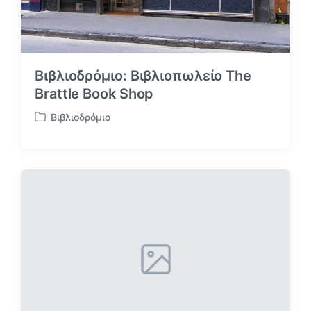
Βιβλιοδρόμιο: Βιβλιοπωλείο The
Brattle Book Shop
Βιβλιοδρόμιο
Α
ν
α
ρ
τ
ή
θ
η
κ
ε
σ
ε