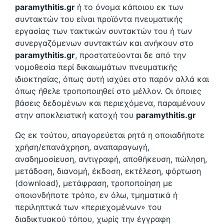
paramythitis.gr
ή το όνομα κάποιου εκ των
συντακτών του είναι προϊόντα πνευματικής
εργασίας των τακτικών συντακτών του ή των
συνεργαζόμενων συντακτών και ανήκουν στο
paramythitis.gr
, προστατεύονται δε από την
νομοθεσία περί δικαιωμάτων πνευματικής
ιδιοκτησίας, όπως αυτή ισχύει στο παρόν αλλά και
όπως ήθελε τροποποιηθεί στο μέλλον. Οι όποιες
βάσεις δεδομένων και περιεχόμενα, παραμένουν
στην αποκλειστική κατοχή του
paramythitis.gr
Ως εκ τούτου, απαγορεύεται ρητά η οποιαδήποτε
χρήση/επανάχρηση, αναπαραγωγή,
αναδημοσίευση, αντιγραφή, αποθήκευση, πώληση,
μετάδοση, διανομή, έκδοση, εκτέλεση, φόρτωση
(download), μετάφραση, τροποποίηση με
οποιονδήποτε τρόπο, εν όλω, τμηματικά ή
περιληπτικά των «περιεχομένων» του
διαδικτυακού τόπου, χωρίς την έγγραφη