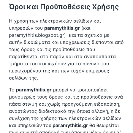
Όροι και Προϋποθέσεις Χρήσης
Η χρήση των ηλεκτρονικών σελίδων και
υπηρεσιών του
paramythitis.gr
(και
paramythitis.blogspot.gr) και τα σχετικά με
αυτήν δικαιώματα και υποχρεώσεις διέπονται από
τους όρους και τις προϋποθέσεις που
παρατίθενται στο παρόν και στα αναπόσπαστα
τμήματα του και ισχύουν για το σύνολο του
περιεχομένου της και των τυχόν επιμέρους
σελίδων της.
To
paramythitis.gr
μπορεί να τροποποιήσει
μονομερώς τους όρους και τις προϋποθέσεις ανά
πάσα στιγμή και χωρίς προηγούμενη ειδοποίηση,
αναρτώντας διαδικτυακά την όποια αλλαγή, η δε
συνέχιση της χρήσης των ηλεκτρονικών σελίδων
και υπηρεσιών του
paramythitis.gr
θα θεωρείται
πως συνιστά αποδοχή των όποιων νέων όρων ή/