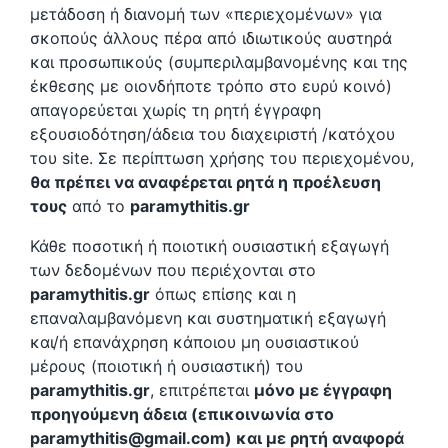
μετάδοση ή διανομή των «περιεχομένων» για
σκοπούς άλλους πέρα από ιδιωτικούς αυστηρά
και προσωπικούς (συμπεριλαμβανομένης και της
έκθεσης με οιονδήποτε τρόπο στο ευρύ κοινό)
απαγορεύεται χωρίς τη ρητή έγγραφη
εξουσιοδότηση/άδεια του διαχειριστή /κατόχου
του site. Σε περίπτωση χρήσης του περιεχομένου,
θα πρέπει να αναφέρεται ρητά η προέλευση
τους
από το
paramythitis.gr
Κάθε ποσοτική ή ποιοτική ουσιαστική εξαγωγή
των δεδομένων που περιέχονται στο
paramythitis.gr
όπως επίσης και η
επαναλαμβανόμενη και συστηματική εξαγωγή
και/ή επανάχρηση κάποιου μη ουσιαστικού
μέρους (ποιοτική ή ουσιαστική) του
paramythitis.gr
, επιτρέπεται
μόνο με έγγραφη
προηγούμενη άδεια (επικοινωνία στο
paramythitis@gmail.com) και με ρητή αναφορά