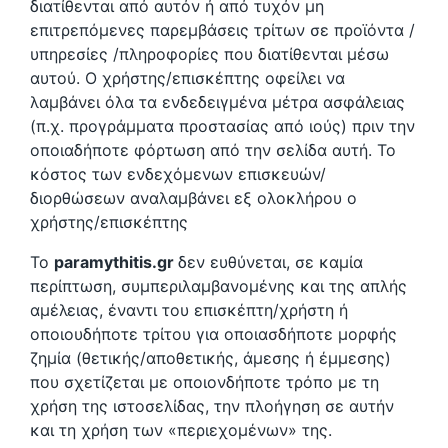
διατίθενται από αυτόν ή από τυχόν μη
επιτρεπόμενες παρεμβάσεις τρίτων σε προϊόντα /
υπηρεσίες /πληροφορίες που διατίθενται μέσω
αυτού. Ο χρήστης/επισκέπτης οφείλει να
λαμβάνει όλα τα ενδεδειγμένα μέτρα ασφάλειας
(π.χ. προγράμματα προστασίας από ιούς) πριν την
οποιαδήποτε φόρτωση από την σελίδα αυτή. Το
κόστος των ενδεχόμενων επισκευών/
διορθώσεων αναλαμβάνει εξ ολοκλήρου ο
χρήστης/επισκέπτης
Το
paramythitis.gr
δεν ευθύνεται, σε καμία
περίπτωση, συμπεριλαμβανομένης και της απλής
αμέλειας, έναντι του επισκέπτη/χρήστη ή
οποιουδήποτε τρίτου για οποιασδήποτε μορφής
ζημία (θετικής/αποθετικής, άμεσης ή έμμεσης)
που σχετίζεται με οποιονδήποτε τρόπο με τη
χρήση της ιστοσελίδας, την πλοήγηση σε αυτήν
και τη χρήση των «περιεχομένων» της.