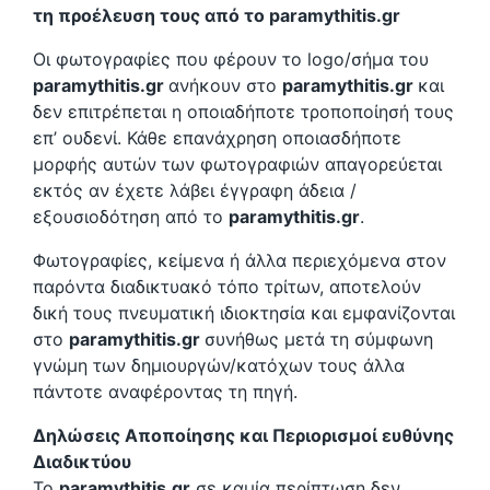
τη προέλευση τους από το paramythitis.gr
Οι φωτογραφίες που φέρουν το logo/σήμα του
paramythitis.gr
ανήκουν στο
paramythitis.gr
και
δεν επιτρέπεται η οποιαδήποτε τροποποίησή τους
επ’ ουδενί. Κάθε επανάχρηση οποιασδήποτε
μορφής αυτών των φωτογραφιών απαγορεύεται
εκτός αν έχετε λάβει έγγραφη άδεια /
εξουσιοδότηση από το
paramythitis.gr
.
Φωτογραφίες, κείμενα ή άλλα περιεχόμενα στον
παρόντα διαδικτυακό τόπο τρίτων, αποτελούν
δική τους πνευματική ιδιοκτησία και εμφανίζονται
στο
paramythitis.gr
συνήθως μετά τη σύμφωνη
γνώμη των δημιουργών/κατόχων τους άλλα
πάντοτε αναφέροντας τη πηγή.
Δηλώσεις Αποποίησης και Περιορισμοί ευθύνης
Διαδικτύου
Το
paramythitis.gr
σε καμία περίπτωση δεν