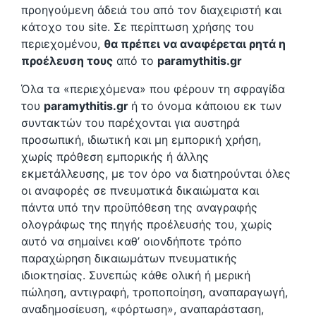
προηγούμενη άδειά του από τον διαχειριστή και
κάτοχο του site. Σε περίπτωση χρήσης του
περιεχομένου,
θα πρέπει να αναφέρεται ρητά η
προέλευση τους
από το
paramythitis.gr
Όλα τα «περιεχόμενα» που φέρουν τη σφραγίδα
του
paramythitis.gr
ή το όνομα κάποιου εκ των
συντακτών του παρέχονται για αυστηρά
προσωπική, ιδιωτική και μη εμπορική χρήση,
χωρίς πρόθεση εμπορικής ή άλλης
εκμετάλλευσης, με τον όρο να διατηρούνται όλες
οι αναφορές σε πνευματικά δικαιώματα και
πάντα υπό την προϋπόθεση της αναγραφής
ολογράφως της πηγής προέλευσής του, χωρίς
αυτό να σημαίνει καθ’ οιονδήποτε τρόπο
παραχώρηση δικαιωμάτων πνευματικής
ιδιοκτησίας. Συνεπώς κάθε ολική ή μερική
πώληση, αντιγραφή, τροποποίηση, αναπαραγωγή,
αναδημοσίευση, «φόρτωση», αναπαράσταση,