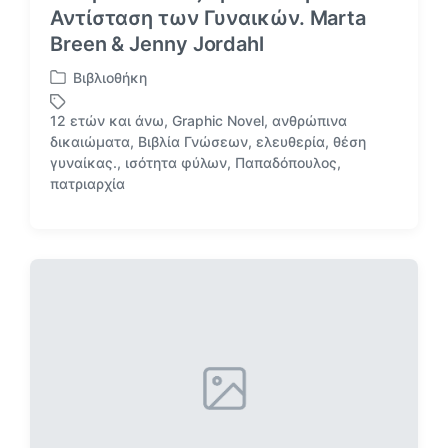
Αντίσταση των Γυναικών. Marta
Breen & Jenny Jordahl
Βιβλιοθήκη
Α
ν
12 ετών και άνω
,
Graphic Novel
,
ανθρώπινα
α
δικαιώματα
,
Βιβλία Γνώσεων
,
ελευθερία
,
θέση
ρ
Μ
γυναίκας.
,
ισότητα φύλων
,
Παπαδόπουλος
,
τ
ε
πατριαρχία
ή
ε
θ
τ
η
ι
κ
κ
ε
έ
σ
τ
ε
α