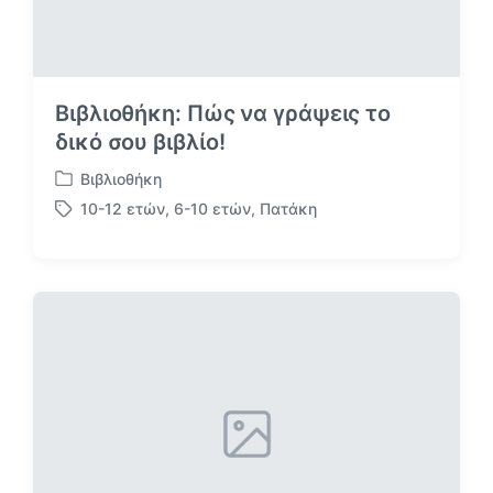
Βιβλιοθήκη: Πώς να γράψεις το
δικό σου βιβλίο!
Βιβλιοθήκη
Α
10-12 ετών
,
6-10 ετών
,
Πατάκη
ν
Μ
α
ε
ρ
ε
τ
τ
ή
ι
θ
κ
η
έ
κ
τ
ε
α
σ
ε