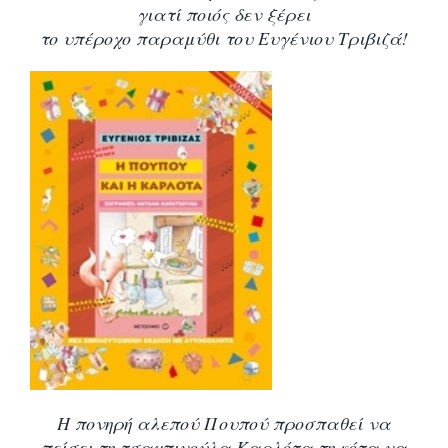
γιατί ποιός δεν ξέρει
το υπέροχο παραμύθι του Ευγένιου Τριβιζά!
Η πονηρή αλεπού Πουπού προσπαθεί να
πείσει τη τσαχπινούλα Καρλότα τη κότα να