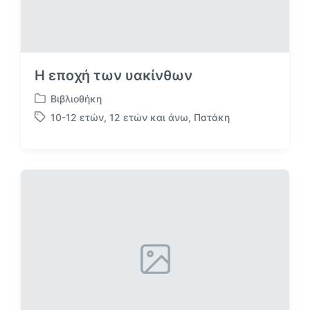
Η εποχή των υακίνθων
Βιβλιοθήκη
Α
10-12 ετών
,
12 ετών και άνω
,
Πατάκη
ν
Μ
α
ε
ρ
ε
τ
τ
ή
ι
θ
κ
η
έ
κ
τ
ε
α
σ
ε