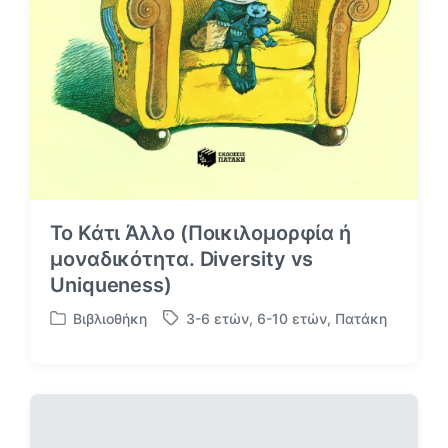
Το Κάτι Άλλο (Ποικιλομορφία ή
μοναδικότητα. Diversity vs
Uniqueness)
Βιβλιοθήκη
3-6 ετών
,
6-10 ετών
,
Πατάκη
Α
Μ
ν
ε
α
ε
ρ
τ
τ
ι
ή
κ