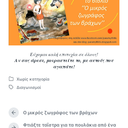
Εύχομαι καλή επιτυχία σε όλους!
Αν σας άρεσε, μοιραστείτε το, με αυτούς που
αγαπάτε!
Χωρίς κατηγορία
Α
Διαγωνισμοί
ν
Μ
α
ε
ρ
ε
τ
τ
ή
Ο μικρός ζωγράφος των βράχων
ι
Π
θ
κ
ρ
η
Φτιάξτε ταΐστρα για τα πουλάκια από ένα
έ
ο