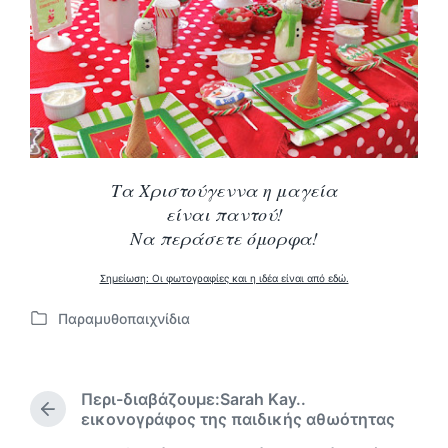
Τα Χριστούγεννα η μαγεία
είναι παντού!
Να περάσετε όμορφα!
Σημείωση: Οι φωτογραφίες και η ιδέα είναι από εδώ.
Παραμυθοπαιχνίδια
Α
ν
α
ρ
Περι-διαβάζουμε:Sarah Kay..
τ
Π
εικονογράφος της παιδικής αθωότητας
ή
ρ