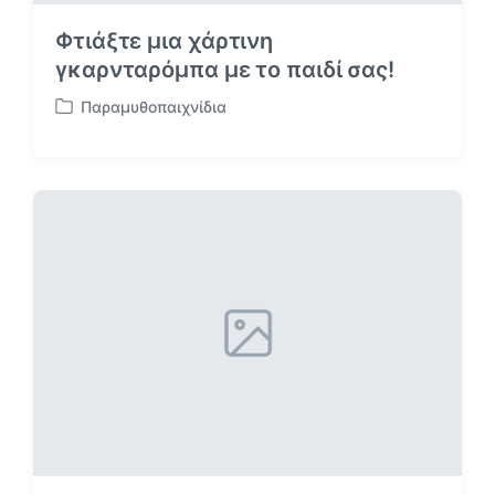
Φτιάξτε μια χάρτινη
γκαρνταρόμπα με το παιδί σας!
Παραμυθοπαιχνίδια
Α
ν
α
ρ
τ
ή
θ
η
κ
ε
σ
ε