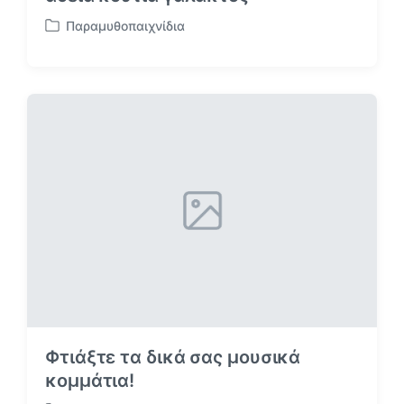
Παραμυθοπαιχνίδια
Α
ν
α
ρ
τ
ή
θ
η
κ
ε
σ
ε
Φτιάξτε τα δικά σας μουσικά
κομμάτια!