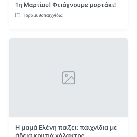
1η Μαρτίου! Φτιάχνουμε μαρτάκι!
Παραμυθοπαιχνίδια
Α
ν
α
ρ
τ
ή
θ
η
κ
ε
σ
ε
Η μαμά Ελένη παίζει: παιχνίδια με
άδεια κουτιά γάλακτος