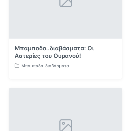
ε
Μπαμπαδο..διαβάσματα: Οι
Αστερίες του Ουρανού!
Μπαμπαδο..διαβάσματα
Α
ν
α
ρ
τ
ή
θ
η
κ
ε
σ