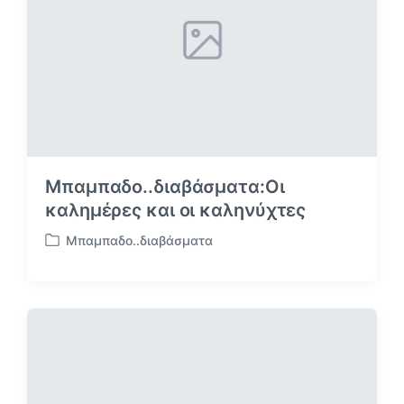
ο
:
:
Μπαμπαδο..διαβάσματα:Οι
καλημέρες και οι καληνύχτες
Μπαμπαδο..διαβάσματα
Α
ν
α
ρ
τ
ή
θ
η
κ