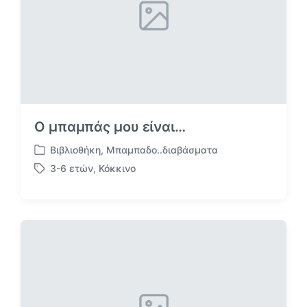
ε
σ
ε
O μπαμπάς μου είναι…
Βιβλιοθήκη
,
Μπαμπαδο..διαβάσματα
Α
3-6 ετών
,
Κόκκινο
ν
Μ
α
ε
ρ
ε
τ
τ
ή
ι
θ
κ
η
έ
κ
τ
ε
α
σ