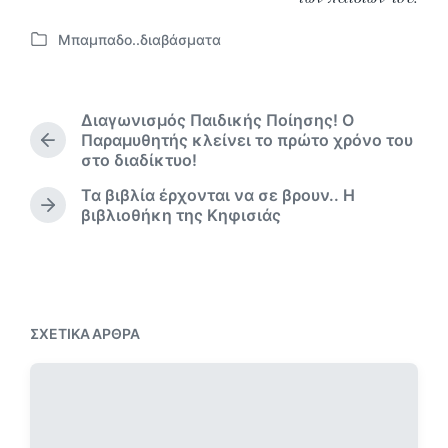
Μπαμπαδο..διαβάσματα
Α
ν
α
ρ
Διαγωνισμός Παιδικής Ποίησης! Ο
τ
Παραμυθητής κλείνει το πρώτο χρόνο του
Π
ή
στο διαδίκτυο!
ρ
θ
ο
Τα βιβλία έρχονται να σε βρουν.. Η
η
η
Ε
βιβλιοθήκη της Κηφισιάς
κ
γ
π
ε
ο
ό
σ
ύ
μ
ε
μ
ε
ε
ν
ν
ο
ΣΧΕΤΙΚΆ ΆΡΘΡΑ
ο
ά
ά
ρ
ρ
θ
θ
ρ
ρ
ο