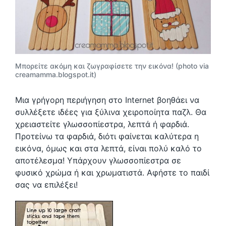
Μπορείτε ακόμη και ζωγραφίσετε την εικόνα! (photo via
creamamma.blogspot.it)
Μια γρήγορη περιήγηση στο Internet βοηθάει να
συλλέξετε ιδέες για ξύλινα χειροποίητα παζλ. Θα
χρειαστείτε γλωσσοπίεστρα, λεπτά ή φαρδιά.
Προτείνω τα φαρδιά, διότι φαίνεται καλύτερα η
εικόνα, όμως και στα λεπτά, είναι πολύ καλό το
αποτέλεσμα! Υπάρχουν γλωσσοπίεστρα σε
φυσικό χρώμα ή και χρωματιστά. Αφήστε το παιδί
σας να επιλέξει!