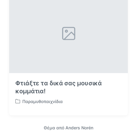
ή
θ
η
κ
ε
σ
ε
Φτιάξτε τα δικά σας μουσικά
κομμάτια!
Παραμυθοπαιχνίδια
Α
ν
α
ρ
Θέμα από
Anders Norén
τ
ή