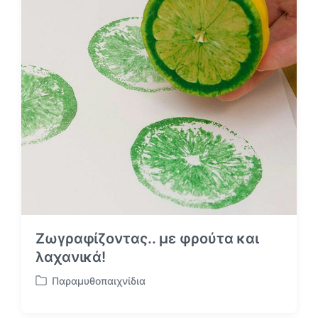
:
ο
:
Ζωγραφίζοντας.. με φρούτα και
λαχανικά!
Παραμυθοπαιχνίδια
Α
ν
α