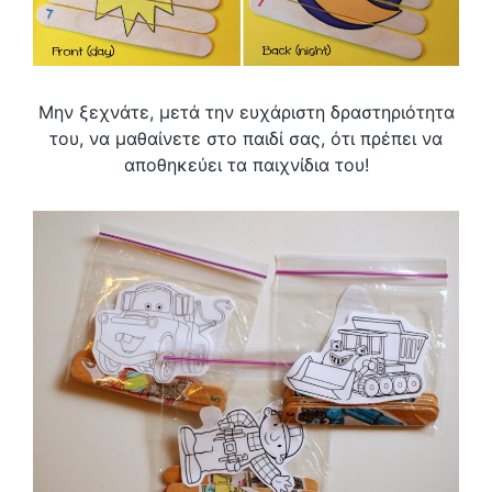
Μην ξεχνάτε, μετά την ευχάριστη δραστηριότητα
του, να μαθαίνετε στο παιδί σας, ότι πρέπει να
αποθηκεύει τα παιχνίδια του!