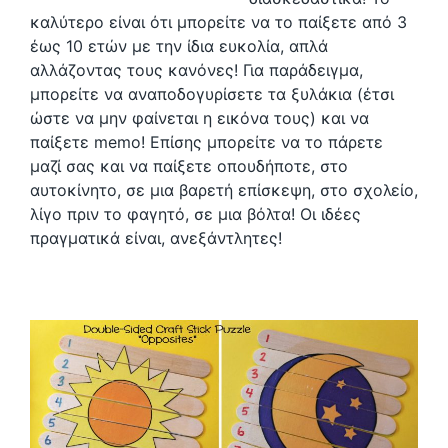
καλύτερο είναι ότι μπορείτε να το παίξετε από 3
έως 10 ετών με την ίδια ευκολία, απλά
αλλάζοντας τους κανόνες! Για παράδειγμα,
μπορείτε να αναποδογυρίσετε τα ξυλάκια (έτσι
ώστε να μην φαίνεται η εικόνα τους) και να
παίξετε memo! Επίσης μπορείτε να το πάρετε
μαζί σας και να παίξετε οπουδήποτε, στο
αυτοκίνητο, σε μια βαρετή επίσκεψη, στο σχολείο,
λίγο πριν το φαγητό, σε μια βόλτα! Οι ιδέες
πραγματικά είναι, ανεξάντλητες!