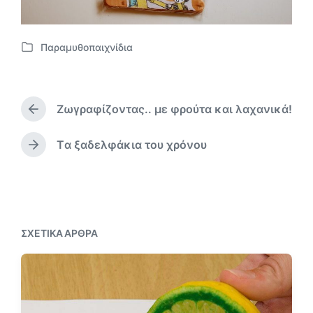
Παραμυθοπαιχνίδια
Α
ν
α
ρ
Ζωγραφίζοντας.. με φρούτα και λαχανικά!
τ
Π
ή
ρ
θ
ο
Tα ξαδελφάκια του χρόνου
Ε
η
η
π
γ
κ
ό
ο
ε
μ
ύ
σ
ε
μ
ε
ν
ε
ΣΧΕΤΙΚΆ ΆΡΘΡΑ
ο
ν
ά
ο
ρ
ά
θ
ρ
ρ
θ
ο
ρ