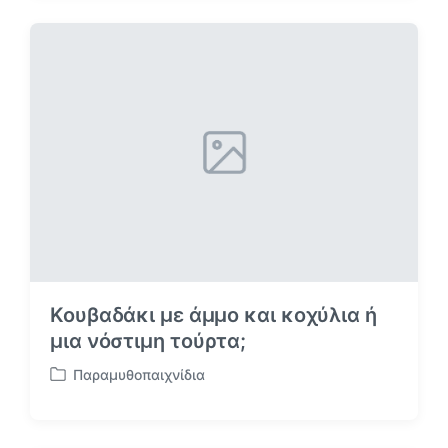
ρ
τ
ή
θ
η
κ
ε
σ
ε
Κουβαδάκι με άμμο και κοχύλια ή
μια νόστιμη τούρτα;
Παραμυθοπαιχνίδια
Α
ν
α
ρ