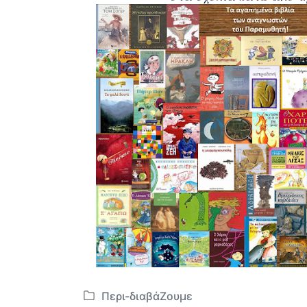
Περι-διαβάΖουμε
Α