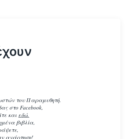
έχουν
ωστών του Παραμυθητή.
ας στο Facebook,
ίτε και
εδώ.
ημένα βιβλία,
ράψετε,
ην ανάρτηση!