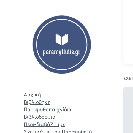
ζ
ή
τ
η
σ
η
ΣΧΕ
Αρχική
Βιβλιοθήκη
Παραμυθοπαιχνίδια
Βιβλιοδρόμιο
Περι-διαβάΖουμε
Σχετικά με τον Παραμυθητή