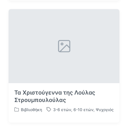
α
ε
ρ
τ
τ
ι
ή
κ
θ
έ
η
τ
κ
α
ε
σ
ε
Τα Χριστούγεννα της Λούλας
Στρουμπουλούλας
Βιβλιοθήκη
3-6 ετών
,
6-10 ετών
,
Ψυχογιός
Α
Μ
ν
ε
α
ε