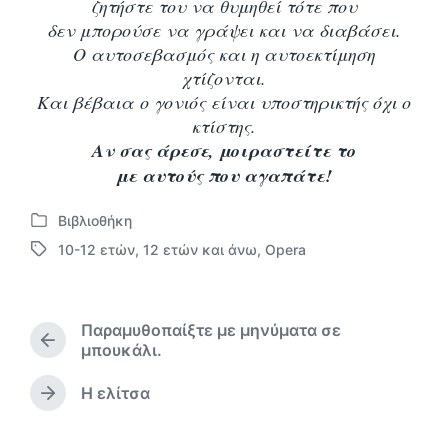
ζητήστε του να θυμηθεί τότε που
δεν μπορούσε να γράψει και να διαβάσει.
Ο αυτοσεβασμός και η αυτοεκτίμηση
χτίζονται.
Και βέβαια ο γονιός είναι υποστηρικτής όχι ο
κτίστης.
Αν σας άρεσε, μοιραστείτε το
με αυτούς που αγαπάτε!
Βιβλιοθήκη
Α
10-12 ετών
,
12 ετών και άνω
,
Opera
ν
Μ
α
ε
ρ
ε
τ
τ
Παραμυθοπαίξτε με μηνύματα σε
ή
ι
Π
μπουκάλι.
θ
κ
ρ
η
έ
ο
Η ελίτσα
κ
Ε
τ
η
ε
π
α
γ
σ
ό