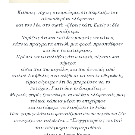
Κάποιες νύχτες ονειρεύομαι ότι πλησιάζω τον
αλυσοδεμένο ελέφαντα
και του λέω στο
αφτί: «ξέρεις κάτι; Εμείς οι δύο
μοιάζουμε.
Νομίζεις ότι και εσύ δεν μπορείς να κάνεις
κάποια πράγματα επειδή, μια φορά, προσπάθησες
και δεν τα κατάφερες.
Πρέπει να
καταλάβεις ότι ο καιρός πέρασε και
σήμερα
είσαι πια πιο μεγάλος και πιο δυνατός από
παλιά. Αν ήθελες στα αλήθεια να απελευθερωθείς,
είμαι σίγουρος ότι θα μπορούσες να το
πετύχεις. Γιατί δεν το δοκιμάζεις;»
Μερικές φορές ξυπνάω με τη σκέψη ο ελέφαντάς μου,
τελικά, κάποια μέρα το επιχείρησε
και κατάφερε να ξεριζώσει το ξύλο.
Τότε χαμογελάω και φαντάζομαι ότι το τεράστιο ζώο
Συγγραφέας αυτού
συνεχίζει να ταξιδεύει….”
του υπέροχου παραμυθιού
είναι ο
Jorge Bucay
.