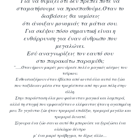
Για να θυμίζει ότι δεν πρέπει ποτέ να
σταματήσουμε να προσπαθούμε.
Όταν το
διαβάσεις θα νομίσεις
ότι άνοιξαν μονομιάς τα μάτια σου.
Για σκέψου πόσο σημαντική είναι η
ενθάρρυνση για έναν άνθρωπο που
μεγαλώνει.
Εσύ αναγνωρίζεις τον εαυτό σου
στο παρακάτω παραμύθι;
”…..Όταν ήμουν μικρός μου άρεσε πολύ ο μαγικός κόσμος του
τσίρκου.
Ενθουσιαζόμουν όταν
έβλεπα από κοντά όλα αυτά τα ζώα
που ταξίδευαν μέσα στα τροχόσπιτα από την μια πόλη
στην
άλλη.
Στην παράσταση όλα μου φαίνονταν μαγικά και λαμπερά,
αλλά τη στιγμή που
εμφανιζόταν ο ελέφαντας ήταν η αγαπημένη
μου.
Το γιγάντιο ζώο ήταν τρομερά επιδέξιο, τρομερά μεγάλο και
τρομερά δυνατό.
Σίγουρα ένα
ζώο σαν κι αυτό θα μπορούσε να ξεριζώσει ένα
ολόκληρο δέντρο
μ’ ένα μικρό τράβηγμα, το
δίχως άλλο…