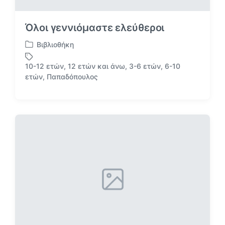
Όλοι γεννιόμαστε ελεύθεροι
Βιβλιοθήκη
Α
ν
10-12 ετών
,
12 ετών και άνω
,
3-6 ετών
,
6-10
α
Μ
ετών
,
Παπαδόπουλος
ρ
ε
τ
ε
ή
τ
θ
ι
η
κ
κ
έ
ε
τ
σ
α
ε