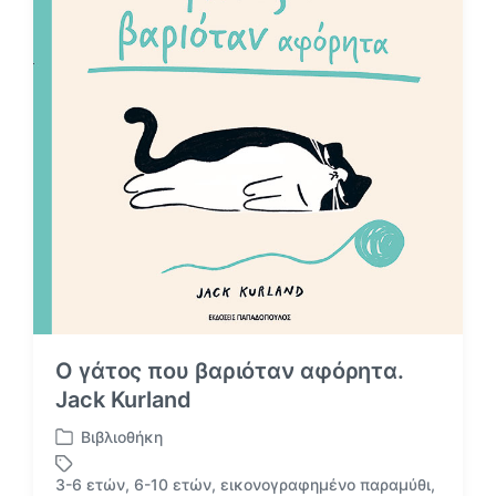
ε
τ
σ
α
ε
Ο γάτος που βαριόταν αφόρητα.
Jack Kurland
Βιβλιοθήκη
Α
ν
3-6 ετών
,
6-10 ετών
,
εικονογραφημένο παραμύθι
,
α