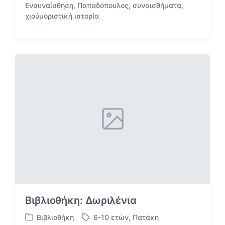
Ενσυναίσθηση
,
Παπαδόπουλος
,
συναισθήματα
,
Μ
ρ
χιούμοριστική ιστορία
ε
τ
ε
ή
τ
θ
ι
η
κ
κ
έ
ε
τ
σ
α
ε
Βιβλιοθήκη: Δωριλένια
Βιβλιοθήκη
6-10 ετών
,
Πατάκη
Α
Μ