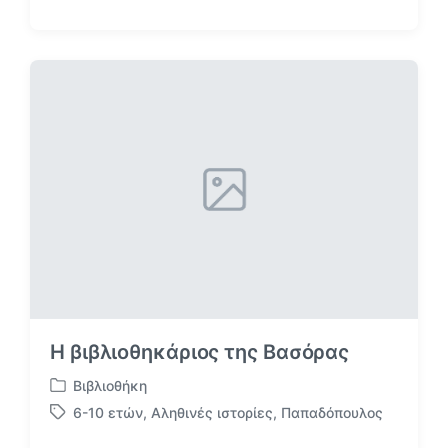
ν
ε
α
ε
ρ
τ
τ
ι
ή
κ
θ
έ
η
τ
κ
α
ε
σ
ε
Η βιβλιοθηκάριος της Βασόρας
Βιβλιοθήκη
Α
6-10 ετών
,
Αληθινές ιστορίες
,
Παπαδόπουλος
ν
Μ
α
ε