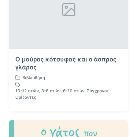
:
Ο μαύρος κότσυφας και ο άσπρος
γλάρος
Βιβλιοθήκη
Α
ν
10-12 ετών
,
3-6 ετών
,
6-10 ετών
,
Σύγχρονοι
α
Μ
Ορίζοντες
ρ
ε
τ
ε
ή
τ
θ
ι
η
κ
κ
έ