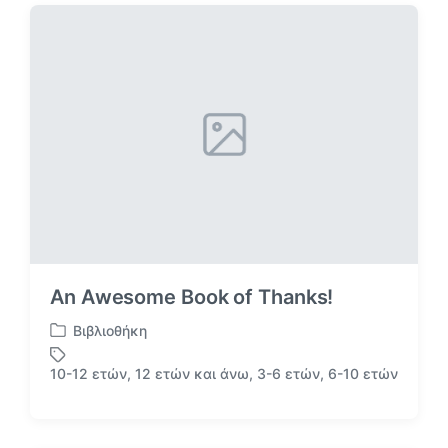
τ
ή
ι
θ
κ
η
έ
κ
τ
ε
α
σ
ε
An Αwesome Book of Thanks!
Βιβλιοθήκη
Α
ν
10-12 ετών
,
12 ετών και άνω
,
3-6 ετών
,
6-10 ετών
Μ
α
ε
ρ
ε
τ
τ
ή