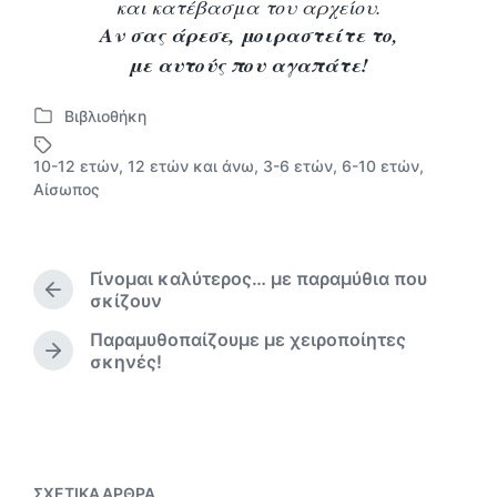
και κατέβασμα του αρχείου.
Αν σας άρεσε, μοιραστείτε το,
με αυτούς που αγαπάτε!
Βιβλιοθήκη
Α
ν
10-12 ετών
,
12 ετών και άνω
,
3-6 ετών
,
6-10 ετών
,
α
Μ
Αίσωπος
ρ
ε
τ
ε
ή
τ
θ
ι
Γίνομαι καλύτερος… με παραμύθια που
η
κ
Π
σκίζουν
κ
έ
ρ
ε
Παραμυθοπαίζουμε με χειροποίητες
τ
ο
Ε
σ
σκηνές!
η
α
π
ε
γ
ό
ο
μ
ύ
ε
μ
ν
ε
ο
ΣΧΕΤΙΚΆ ΆΡΘΡΑ