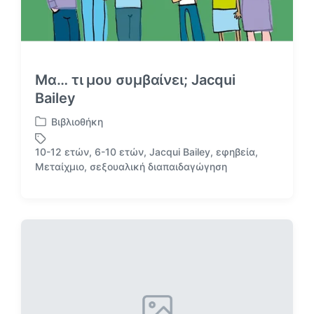
Μα… τι μου συμβαίνει; Jacqui
Bailey
Βιβλιοθήκη
Α
ν
10-12 ετών
,
6-10 ετών
,
Jacqui Bailey
,
εφηβεία
,
α
Μ
Μεταίχμιο
,
σεξουαλική διαπαιδαγώγηση
ρ
ε
τ
ε
ή
τ
θ
ι
η
κ
κ
έ
ε
τ
σ
α
ε