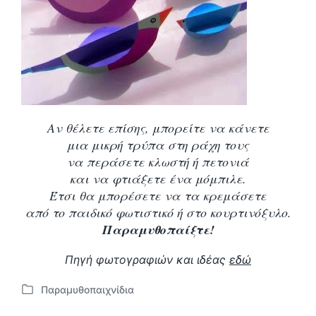
Αν θέλετε επίσης, μπορείτε να κάνετε
μια μικρή τρύπα στη ράχη τους
να περάσετε κλωστή ή πετονιά
και να φτιάξετε ένα μόμπιλε.
Έτσι θα μπορέσετε να τα κρεμάσετε
από το παιδικό φωτιστικό ή στο κουρτινόξυλο.
Παραμυθοπαίξτε!
Πηγή φωτογραφιών και ιδέας
εδώ
Παραμυθοπαιχνίδια
Α
ν