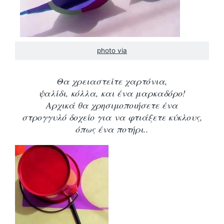
photo via
Θα χρειαστείτε χαρτόνια,
ψαλίδι, κόλλα, και ένα μαρκαδόρο!
Αρχικά θα χρησιμοποιήσετε ένα
στρογγυλό δοχείο για να φτιάξετε κύκλους,
όπως ένα ποτήρι..