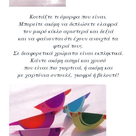
Κοιτάξτε τι όμορφα που είναι.
Μπορείτε ακόμη να διπλώσετε ελαφρά
τον μικρό κύκλο αριστερά και δεξιά
και να φαίνονται ότι έχουν ανοιχτά τα
φτερά τους.
Σε διαφορετικά χρώματα είναι εκπληκτικά.
Κάντε ακόμη ασημί και χρυσό
που είναι πιο γιορτινά, ή ακόμη και
με χαρτόνια οντουλέ, γκοφρέ ή βελουτέ!