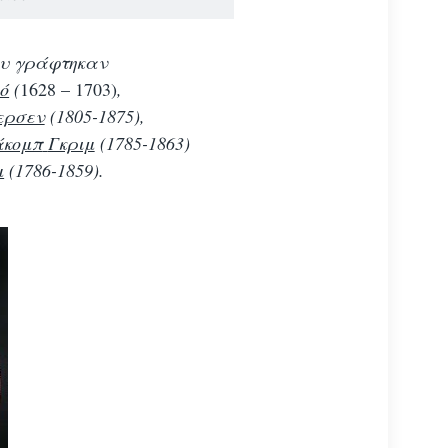
υ γράφτηκαν
ό
(
1628 – 1703)
,
ερσεν
(1805-1875),
άκομπ
Γκριμ
(1785-1863)
μ
(1786-1859).