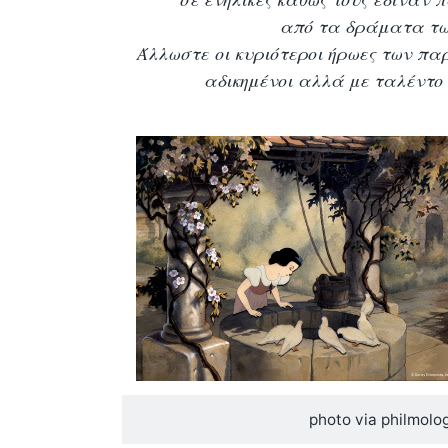
από τα δράματα τω
Άλλωστε οι κυριότεροι ήρωες των πα
αδικημένοι αλλά με ταλέντο
photo via philmolo