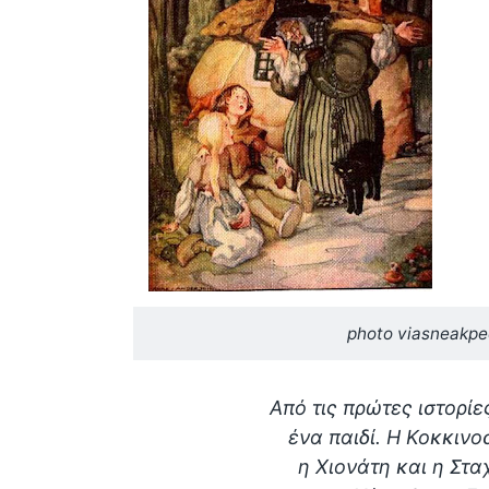
photo viasneakpe
Από τις πρώτες ιστορίε
ένα παιδί. Η Κοκκινο
η Χιονάτη και η Στα