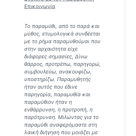
Επικοινωνία
Το παραμύθι, από το παρά και
μύθος, ετυμολογικά συνδέεται
με το ρήμα παραμυθούμαι που
στην αρχαιότητα είχε
διάφορες σημασίες, Δίνω
θάρρος, προτρέπω, παρηγορώ,
συμβουλεύω, ανακουφίζω,
υποστηρίζω. Παραμυθητής
ήταν αυτός που έδινε
παρηγορία, παραμυθία και
παραμύθιον ήταν η
ενθάρρυνση, η προτροπή, η
παρότρυνση. Mιλώντας για το
παραμύθι αναφερόμαστε στη
λαική διήγηση που μοιάζει με