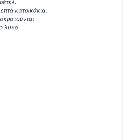
ρέτελ.
 επτά κατσικάκια,
οκρατούνται
ο λύκο.