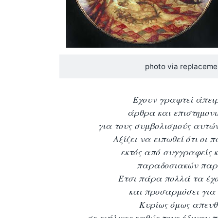
photo via replacem
Έχουν γραφτεί άπειρ
άρθρα και επιστημονι
για τους συμβολισμούς αυτώ
Αξίζει να ειπωθεί ότι οι
εκτός από συγγραφείς κ
παραδοσιακών παρ
Έτσι πάρα πολλά τα έχ
και προσαρμόσει για 
Κυρίως όμως απευ
σε ενήλικες καθώς τους έδιναν 