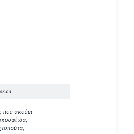
ek.ca
ς που ακούει
σκουφίτσα,
χτοπούτα,