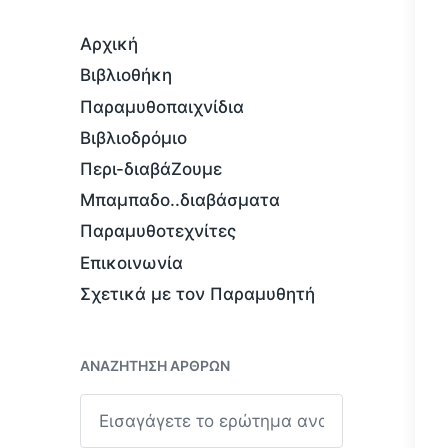
Αρχική
Βιβλιοθήκη
Παραμυθοπαιχνίδια
Βιβλιοδρόμιο
Περι-διαβάΖουμε
Μπαμπαδο..διαβάσματα
Παραμυθοτεχνίτες
Επικοινωνία
Σχετικά με τον Παραμυθητή
ΑΝΑΖΉΤΗΣΗ ΆΡΘΡΩΝ
Α
ν
α