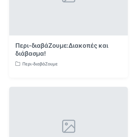
Περι-διαβάΖουμε:Διακοπές και
διάβασμα!
Περι-διαβάΖουμε
Α
ν
α
ρ
τ
ή
θ
η
κ
ε
σ