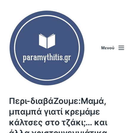
Μενού
Περι-διαβάΖουμε:Μαμά,
μπαμπά γιατί κρεμάμε
κάλτσες στο τζάκι;… και