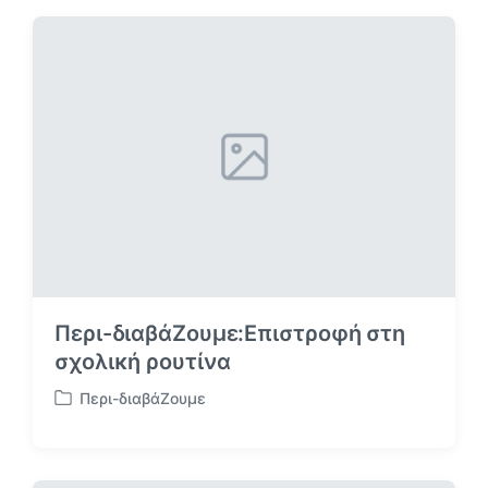
ά
ο
ρ
ά
θ
ρ
ρ
θ
ο
ρ
:
ο
:
Περι-διαβάΖουμε:Επιστροφή στη
σχολική ρουτίνα
Περι-διαβάΖουμε
Α
ν
α
ρ