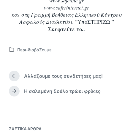
www.safeline.gr
www.saferinternet.gr
και στη Γραμμή
Βοήθειας Ελληνικού Κέντρου
Ασφαλούς Διαδικτύου
”
ΥποΣΤΗΡΙΖΩ ”
Σκεφτείτε το..
Περι-διαβάΖουμε
Α
ν
α
ρ
Αλλάζουμε τους συνδετήρες μας!
τ
Π
ή
ρ
θ
ο
Η σαλεμένη Σούλα τρώει φρίκες
Ε
η
η
π
γ
κ
ό
ο
ε
μ
ύ
σ
ε
μ
ε
ν
ε
ΣΧΕΤΙΚΆ ΆΡΘΡΑ
ο
ν