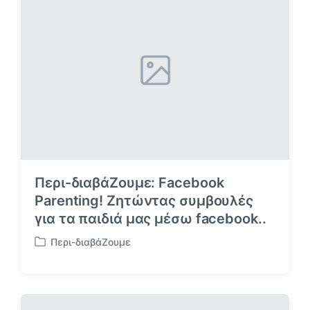
ή
θ
η
κ
ε
σ
ε
Περι-διαβάΖουμε: Facebook
Parenting! Ζητώντας συμβουλές
για τα παιδιά μας μέσω facebook..
Περι-διαβάΖουμε
Α
ν
α
ρ
τ