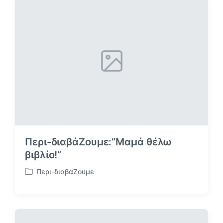
τ
ή
θ
η
κ
ε
σ
ε
Περι-διαβάΖουμε:”Μαμά θέλω
βιβλίο!”
Περι-διαβάΖουμε
Α
ν
α
ρ
τ