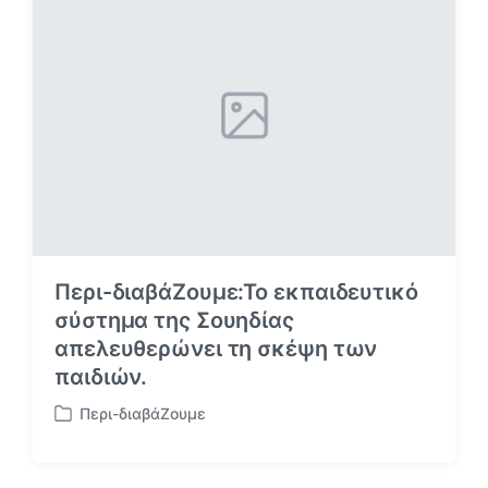
ή
θ
η
κ
ε
σ
ε
Περι-διαβάΖουμε:Το εκπαιδευτικό
σύστημα της Σουηδίας
απελευθερώνει τη σκέψη των
παιδιών.
Περι-διαβάΖουμε
Α
ν
α