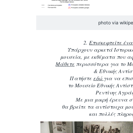
photo via wikip
2.
Επισκεφτείτε ένα
Υπάρχουν αρκετά Ίστορικ
μουσεία, με εκθέματα που αφ
Μάθετε
περισσότερα για το
Μο
& Εθνικής Αντί
Πατήστε
εδώ
για να επισ
το Μουσείο Εθνικής Αντίσ
Ρεντίνης Αγρά
Με μια μικρή έρευνα σ
θα βρείτε
τα αντίστοιχα μου
και πολλές πληρο