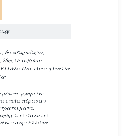
ss.gr
ες δραστηριότητες
ς 28ης Οκτωβρίου.
ν Ελλάδα
.
Που είναι η Ιταλία
ία;
 μένετε μπορείτε
 τα οποία πέρασαν
 στρατεύματα.
νησης των ιταλικών
μάτων στην Ελλάδα.