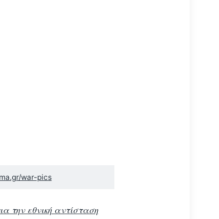
ma.gr/war-pics
ια την εθνική αντίσταση