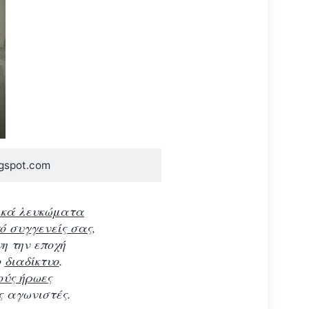
ogspot.com
ικά λευκώματα
ό συγγενείς σας
,
νη την εποχή
ο
διαδίκτυο
.
ούς ήρωες
ς αγωνιστές.