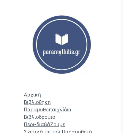
ζ
ή
τ
η
σ
η
Αρχική
Βιβλιοθήκη
Παραμυθοπαιχνίδια
Βιβλιοδρόμιο
Περι-διαβάΖουμε
Σχετικά με τον Παραμυθητή