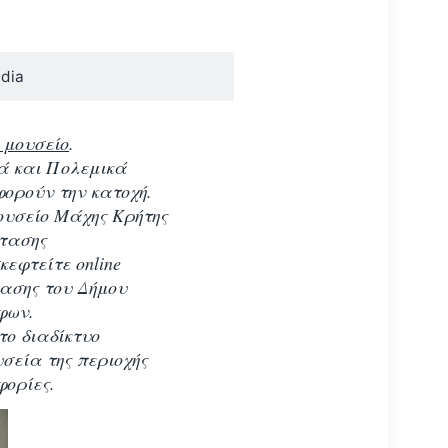
edia
 μουσείο
.
ά και Πολεμικά
ορούν την κατοχή.
υσείο Μάχης Κρήτης
στασης
κεφτείτε online
τασης του Δήμου
φων.
το διαδίκτυο
σεία της περιοχής
φορίες.