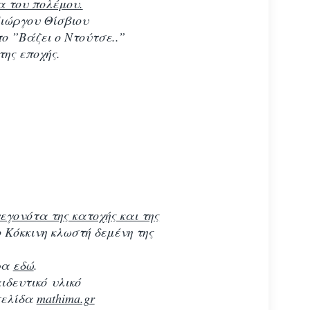
α του πολέμου.
Γιώργου Θίσβιου
ο ”Βάζει ο Ντούτσε..”
ης εποχής.
εγονότα της κατοχής και της
Κόκκινη κλωστή δεμένη της
.
ρα
εδώ
.
ιδευτικό υλικό
σελίδα
mathima.gr