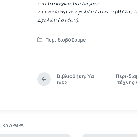
Διαταραχών του Λόγου)
Συντονίστρια Σχολών Γονέων (Μέλος 
Σχολών Γονέων).
Περι-διαβάΖουμε
Α
ν
α
ρ
τ
Βιβλιοθήκη:Ύα
Περι-δι
ή
Π
ινες
τέχνης 
θ
ρ
ο
η
η
κ
γ
ε
ο
σ
ύ
ε
μ
ΤΙΚΆ ΆΡΘΡΑ
ε
ν