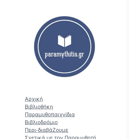
ζ
ή
τ
η
σ
η
Αρχική
Βιβλιοθήκη
Παραμυθοπαιχνίδια
Βιβλιοδρόμιο
Περι-διαβάΖουμε
Σχετικά με τον Παραμυθητή