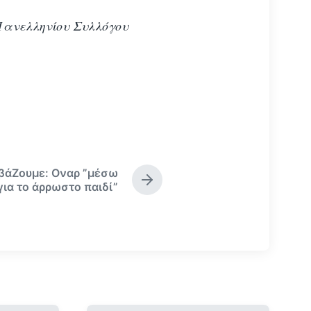
Πανελληνίου Συλλόγου
αβάΖουμε: Οναρ ”μέσω
Ε
για το άρρωστο παιδί”
π
ό
μ
ε
ν
ο
ά
ρ
θ