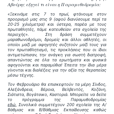
Αβούρης εξηγεί τι είναι η Παραμυθοδρομία:
«Ξεκινάμε στις 7 το πρωί, φτάνουμε στον
προορισμό μας στις 9 (αφού διανύσουμε περί τα
20-25 χιλιόμετρα) και ύστερα, παρέα με τους
πρωταθλητές, πάμε κατευθείαν στα σχολεία της
περιοχής». Στη δράση συμμετέχουν
μαραθωνοδρόμοι, δρομείς και άλλοι αθλητές, οι
οποίοι μαζί με αφηγητές συζητούν μαζί τους για
τον πρωταθλητισμό, τις προκλήσεις που οι ίδιοι
αντιμετώπισαν, την ανάγκη για σωστή διατροφή,
απαντώντας σε όλα τα ερωτήματα και φυσικά
αφηγούνται και παραμύθια! Έπειτα την ίδια μέρα
γίνονται και διαλέξεις για την αξία της θεραπείας
μέσω τέχνης.
Τον Φεβρουάριο θα επισκεφτούν τα μέρη Σίνδος,
Αλεξάνδρεια, Βέροια, Βελβεντός, Κοζάνη,
Σιάτιστα, Βογάτσικο, Καστοριά. Μπορείτε να δείτε
το πρόγραμμα της Παραμυθοδρομίας
εδώ.
Συνολικά συμμετέχουν 200 σχολεία της Α/
Βάθμιας και Β/Βάθμιας Εκπαίδευσης καθώς