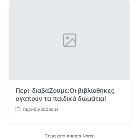
τ
ή
θ
η
κ
ε
σ
ε
Περι-διαβάΖουμε:Οι βιβλιοθήκες
αγαπούν τα παιδικά δωμάτια!
Περι-διαβάΖουμε
Α
ν
α
ρ
Θέμα από
Anders Norén
τ