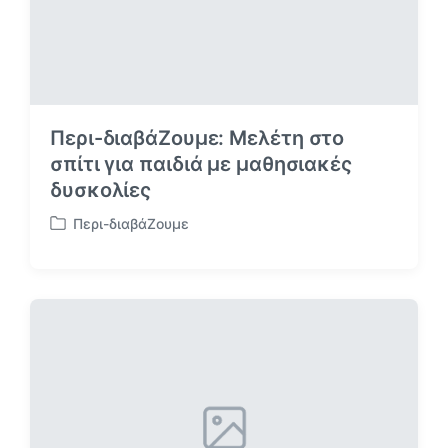
Περι-διαβάΖουμε: Μελέτη στο
σπίτι για παιδιά με μαθησιακές
δυσκολίες
Περι-διαβάΖουμε
Α
ν
α
ρ
τ
ή
θ
η
κ
ε
σ