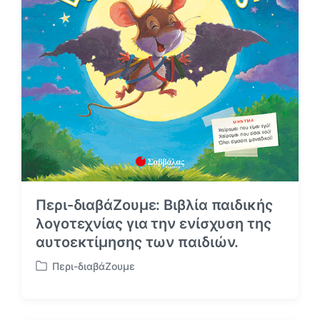
Περι-διαβάΖουμε: Βιβλία παιδικής
λογοτεχνίας για την ενίσχυση της
αυτοεκτίμησης των παιδιών.
Περι-διαβάΖουμε
Α
ν
α
ρ