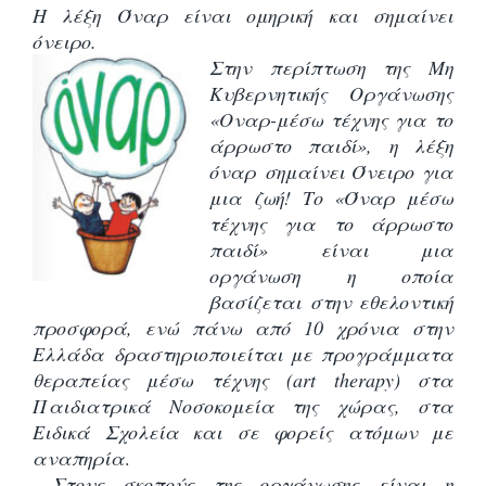
Η λέξη Όναρ είναι ομηρική και σημαίνει
όνειρο.
Στην περίπτωση της Μη
Κυβερνητικής Οργάνωσης
«Οναρ-μέσω τέχνης για το
άρρωστο παιδί», η λέξη
όναρ σημαίνει Όνειρο για
μια ζωή!
Το «Όναρ μέσω
τέχνης για το άρρωστο
παιδί» είναι μια
οργάνωση η οποία
βασίζεται στην εθελοντική
προσφορά, ενώ πάνω από 10 χρόνια στην
Ελλάδα δραστηριοποιείται με προγράμματα
θεραπείας μέσω τέχνης (art therapy) στα
Παιδιατρικά Νοσοκομεία της χώρας, στα
Ειδικά Σχολεία και σε φορείς ατόμων με
αναπηρία
.
Στους σκοπούς της οργάνωσης είναι η