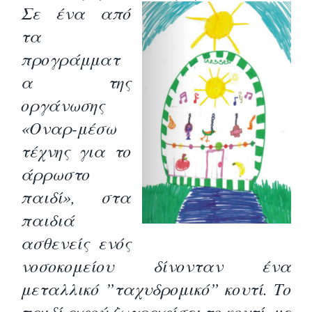
Σε ένα από
τα
προγράμματ
α της
οργάνωσης
«Οναρ-μέσω
τέχνης για το
άρρωστο
παιδί», στα
παιδιά
ασθενείς ενός
νοσοκομείου δίνονταν ένα
μεταλλικό ”ταχυδρομικό” κουτί. Το
παιδί αφού ζωγραφίσει το κουτί, με