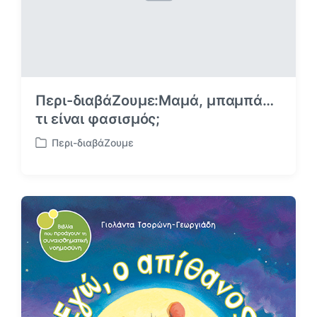
ε
Περι-διαβάΖουμε:Μαμά, μπαμπά…
τι είναι φασισμός;
Περι-διαβάΖουμε
Α
ν
α
ρ
τ
ή
θ
η
κ
ε
σ
ε