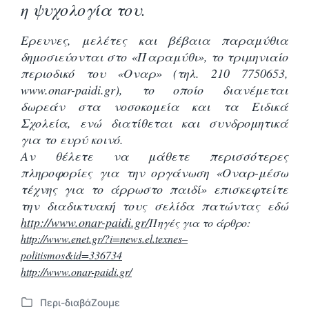
η ψυχολογία του.
Ερευνες, μελέτες και βέβαια παραμύθια
δημοσιεύονται στο «Παραμύθι», το τριμηνιαίο
περιοδικό του «Οναρ» (τηλ. 210 7750653,
www.onar-paidi.gr), το οποίο διανέμεται
δωρεάν στα νοσοκομεία και τα Ειδικά
Σχολεία, ενώ διατίθεται και συνδρομητικά
για το ευρύ κοινό.
Αν θέλετε να μάθετε περισσότερες
πληροφορίες για την οργάνωση «Οναρ-μέσω
τέχνης για το άρρωστο παιδί» επισκεφτείτε
την διαδικτυακή τους σελίδα πατώντας εδώ
http://www.onar-paidi.gr/
Πηγές για το άρθρο:
http://www.enet.gr/?i=news.el.texnes–
politismos&id=336734
http://www.onar-paidi.gr/
Περι-διαβάΖουμε
Α