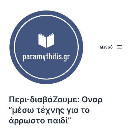
Μενού
Περι-διαβάΖουμε: Οναρ
”μέσω τέχνης για το
άρρωστο παιδί”