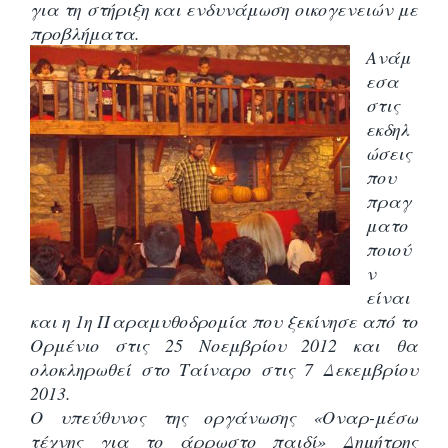
για τη στήριξη και ενδυνάμωση οικογενειών με
προβλήματα.
Ανάμ
εσα
στις
εκδηλ
ώσεις
που
πραγ
ματο
ποιού
ν
είναι
και η 1η Παραμυθοδρομία που ξεκίνησε από το
Ορμένιο στις 25 Νοεμβρίου 2012 και θα
ολοκληρωθεί στο Ταίναρο στις 7 Δεκεμβρίου
2013.
Ο υπεύθυνος της οργάνωσης «Οναρ-μέσω
τέχνης για το άρρωστο παιδί» Δημήτρης