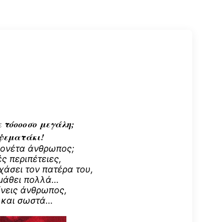
ε τόoooσο μεγάλη;
 ψεματάκι!
ριονέτα άνθρωπος;
ς περιπέτειες,
χάσει τον πατέρα του,
 μάθει πολλά…
ίνεις άνθρωπος,
η και σωστά…