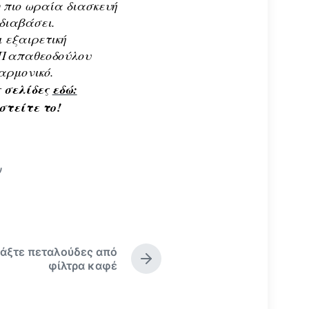
 πιο ωραία διασκευή
 διαβάσει.
 εξαιρετική
 Παπαθεοδούλου
αρμονικό.
 σελίδες
εδώ:
στείτε το!
ν
ιάξτε πεταλούδες από
Ε
φίλτρα καφέ
π
ό
μ