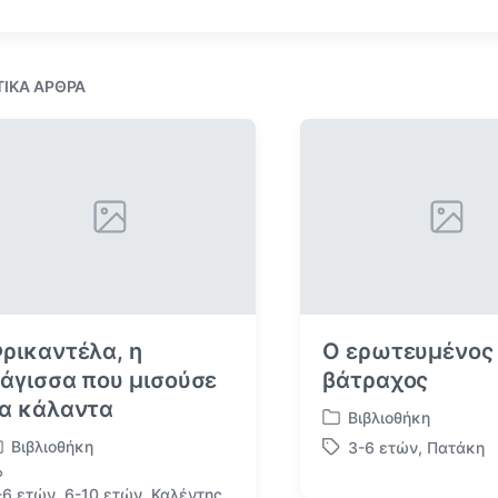
κ
α
γ
ε
ο
σ
ύ
ε
μ
ΤΙΚΆ ΆΡΘΡΑ
ε
ν
ο
ά
ρ
θ
ρ
ο
:
ρικαντέλα, η
Ο ερωτευμένος
άγισσα που μισούσε
βάτραχος
α κάλαντα
Βιβλιοθήκη
Α
Βιβλιοθήκη
3-6 ετών
,
Πατάκη
ν
Μ
α
ε
-6 ετών
,
6-10 ετών
,
Καλέντης
ρ