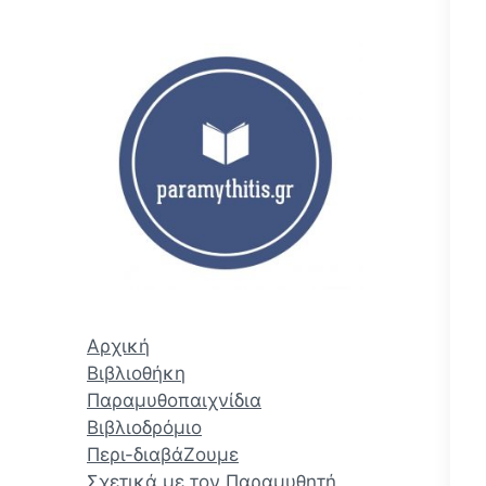
ζ
ή
τ
η
σ
η
Αρχική
Βιβλιοθήκη
Παραμυθοπαιχνίδια
Βιβλιοδρόμιο
Περι-διαβάΖουμε
Σχετικά με τον Παραμυθητή