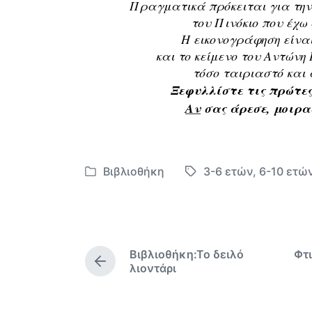
Πραγματικά πρόκειται για την
του Πινόκιο που έχω
Η εικονογράφηση είναι
και το κείμενο
του Αντώνη
τόσο ταιριαστό και 
Ξεφυλλίστε τις πρώτες
Αν
σας άρεσε, μοιρα
Βιβλιοθήκη
3-6 ετών
,
6-10 ετώ
Α
Μ
ν
ε
α
ε
ρ
τ
τ
ι
Βιβλιοθήκη:Το δειλό
Φτ
ή
κ
Π
λιοντάρι
θ
έ
ρ
ο
η
τ
η