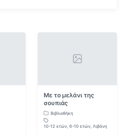
ε
ν
ο
ά
ρ
θ
ρ
ο
:
Με το μελάνι της
σουπιάς
Βιβλιοθήκη
Α
ν
10-12 ετών
,
6-10 ετών
,
Λιβάνη
Μ
α
ε
ρ