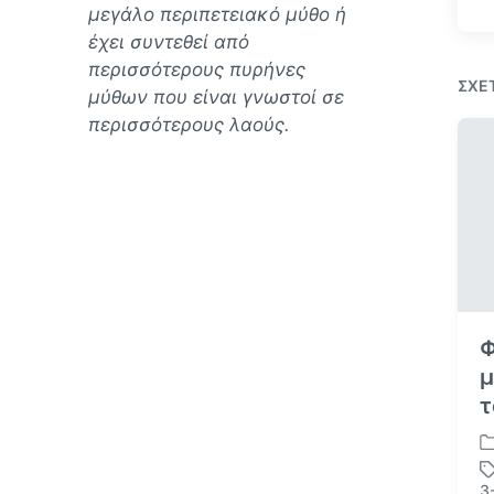
μεγάλο περιπετειακό μύθο ή
έχει συντεθεί από
περισσότερους πυρήνες
ΣΧΕ
μύθων που είναι γνωστοί σε
περισσότερους λαούς.
Φ
μ
τ
Α
ν
3
Μ