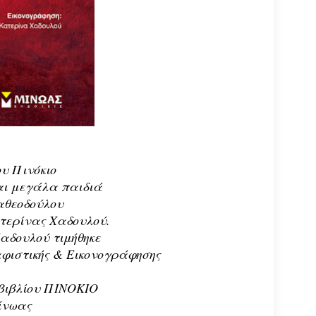
ου Πινόκιο
αι μεγάλα παιδιά
αθεοδούλου
ατερίνας Χαδουλού.
αδουλού τιμήθηκε
φιστικής & Εικονογράφησης
 βιβλίου ΠΙΝΟΚΙΟ
ίνωας