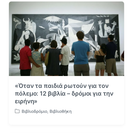
τ
ή
ι
θ
κ
η
έ
κ
τ
ε
α
σ
ε
«Όταν τα παιδιά ρωτούν για τον
πόλεμο: 12 βιβλία – δρόμοι για την
ειρήνη»
Βιβλιοδρόμιο
,
Βιβλιοθήκη
Α
ν
α
ρ