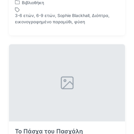
Βιβλιοθήκη
Α
ν
3-6 ετών
,
6-9 ετών
,
Sophie Blackhall
,
Διόπτρα
,
α
Μ
εικονογραφημένο παραμύθι
,
φύση
ρ
ε
τ
ε
ή
τ
θ
ι
η
κ
κ
έ
ε
τ
σ
α
ε
Το Πάσχα του Πασχάλη