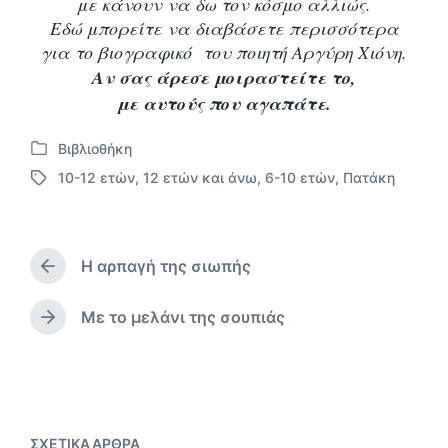
με κάνουν να δω τον κόσμο αλλιώς.
Εδώ μπορείτε να διαβάσετε περισσότερα
για το βιογραφικό του ποιητή Αργύρη Χιόνη.
Αν σας άρεσε μοιραστείτε το,
με αυτούς που αγαπάτε.
Βιβλιοθήκη
Α
10-12 ετών
,
12 ετών και άνω
,
6-10 ετών
,
Πατάκη
ν
Μ
α
ε
ρ
ε
τ
τ
ή
Η αρπαγή της σιωπής
ι
Π
θ
κ
ρ
η
έ
ο
Με το μελάνι της σουπιάς
Ε
κ
η
τ
π
ε
γ
α
ό
σ
ο
μ
ε
ύ
ε
μ
ν
ε
ΣΧΕΤΙΚΆ ΆΡΘΡΑ
ο