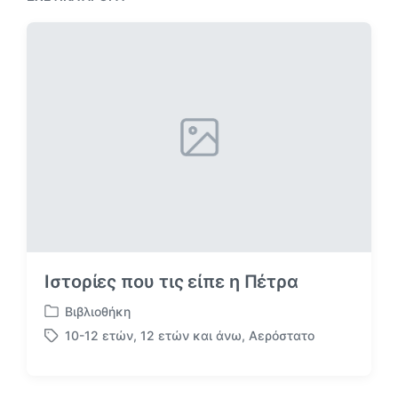
ν
ά
ο
ρ
ά
θ
ρ
ρ
θ
ο
ρ
:
ο
:
Ιστορίες που τις είπε η Πέτρα
Βιβλιοθήκη
Α
10-12 ετών
,
12 ετών και άνω
,
Αερόστατο
ν
Μ
α
ε
ρ
ε
τ