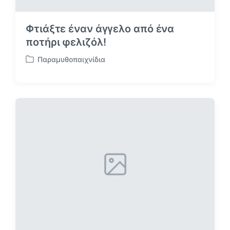
Φτιάξτε έναν άγγελο από ένα
ποτήρι φελιζόλ!
Παραμυθοπαιχνίδια
Α
ν
α
ρ
τ
ή
θ
η
κ
ε
σ
ε