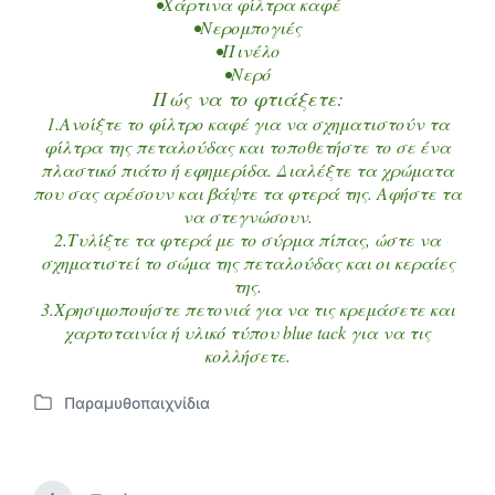
•Χάρτινα φίλτρα καφέ
•Νερομπογιές
•Πινέλο
•Νερό
Πώς να το φτιάξετε:
1.Ανοίξτε το φίλτρο καφέ για να σχηματιστούν τα
φίλτρα της πεταλούδας και τοποθετήστε το σε ένα
πλαστικό πιάτο ή εφημερίδα. Διαλέξτε τα χρώματα
που σας αρέσουν και βάψτε τα φτερά της. Αφήστε τα
να στεγνώσουν.
2.Τυλίξτε τα φτερά με το σύρμα πίπας, ώστε να
σχηματιστεί το σώμα της πεταλούδας και οι κεραίες
της.
3.Χρησιμοποιήστε πετονιά για να τις κρεμάσετε και
χαρτοταινία ή υλικό τύπου blue tack για να τις
κολλήσετε.
Παραμυθοπαιχνίδια
Α
ν
α
ρ