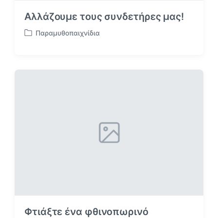
Αλλάζουμε τους συνδετήρες μας!
Παραμυθοπαιχνίδια
Α
ν
α
ρ
τ
ή
θ
η
κ
ε
σ
ε
Φτιάξτε ένα φθινοπωρινό