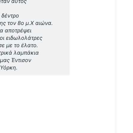
ήταν αυτός
 δέντρο
ης τον 8ο μ.Χ αιώνα.
να αποτρέψει
 οι ειδωλολάτρες
σε με το έλατο.
τρικά λαμπάκια
όμας Έντισον
 Υόρκη.