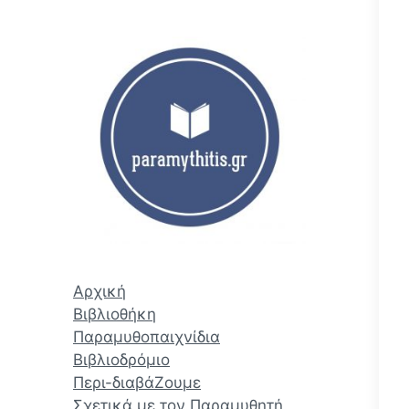
ζ
ή
τ
η
σ
η
Αρχική
Βιβλιοθήκη
Παραμυθοπαιχνίδια
Βιβλιοδρόμιο
Περι-διαβάΖουμε
Σχετικά με τον Παραμυθητή