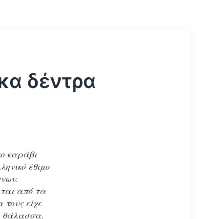
ικα δέντρα
κο καράβι
ληνικό έθιμο
ννων.
εται από τα
α τους είχε
η θάλασσα.