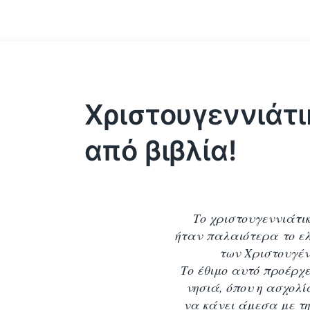
Χριστουγεννιάτ
από βιβλία!
Το χριστουγεννιάτι
ήταν παλαιότερα το ελ
των Χριστουγέ
Το έθιμο αυτό προέρχ
νησιά, όπου η ασχολί
να κάνει άμεσα με τ