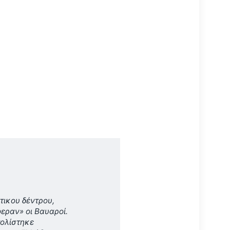
τικου δέντρου,
φεραν» οι Βαυαροί.
ολίστηκε