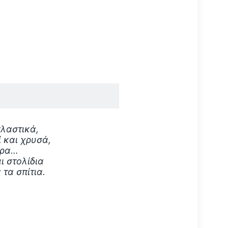
πλαστικά,
 και χρυσά,
ύρα…
ι στολίδια
τα σπίτια.