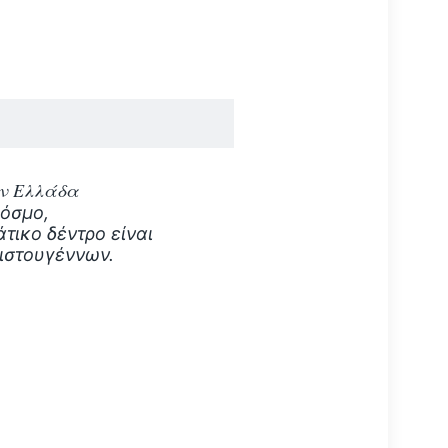
ην Ελλάδα
κόσμο,
τικο δέντρο είναι
ιστουγέννων.