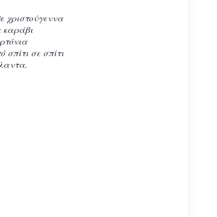
θε χριστούγεννα
 καράβι
ρτόνια
 σπίτι σε σπίτι
άλαντα.