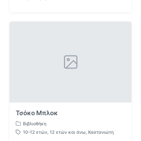
Α
ν
α
ρ
τ
ή
θ
η
κ
ε
σ
ε
Τσόκο Μπλοκ
Βιβλιοθήκη
Α
10-12 ετών
,
12 ετών και άνω
,
Καστανιώτη
ν
Μ
α