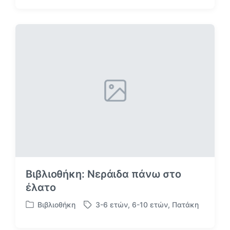
ε
ρ
ε
τ
τ
ή
ι
θ
κ
η
έ
κ
τ
ε
α
σ
ε
Βιβλιοθήκη: Νεράιδα πάνω στο
έλατο
Βιβλιοθήκη
3-6 ετών
,
6-10 ετών
,
Πατάκη
Α
Μ
ν
ε