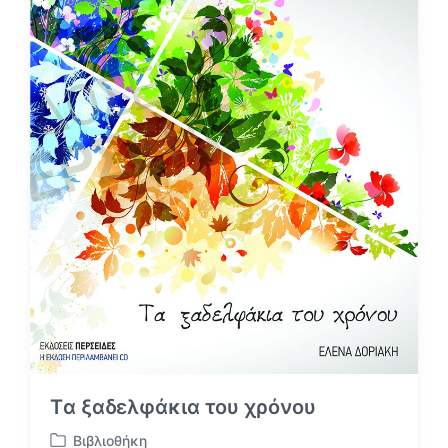
θ
ρ
ρ
θ
ο
ρ
:
ο
:
Tα ξαδελφάκια του χρόνου
Βιβλιοθήκη