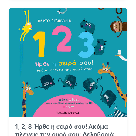
α
ε
ρ
τ
τ
ι
ή
κ
θ
έ
η
τ
κ
α
ε
σ
ε
1, 2, 3 Ήρθε η σειρά σου! Ακόμα
πλένεις την ουρά σου; Δεληβοριά