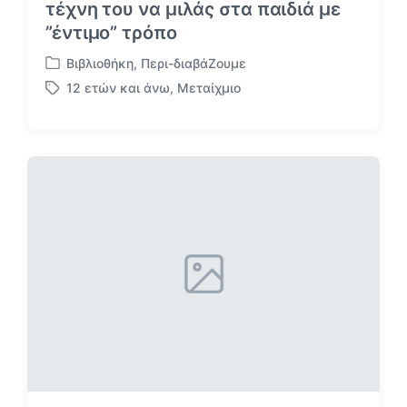
τέχνη του να μιλάς στα παιδιά με
”έντιμο” τρόπο
Βιβλιοθήκη
,
Περι-διαβάΖουμε
Α
12 ετών και άνω
,
Μεταίχμιο
ν
Μ
α
ε
ρ
ε
τ
τ
ή
ι
θ
κ
η
έ
κ
τ
ε
α
σ
ε