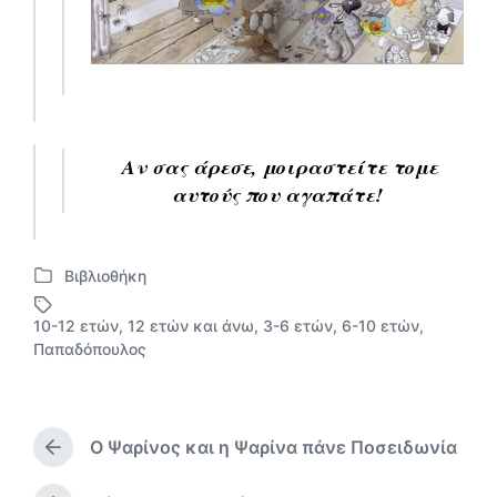
Αν σας άρεσε, μοιραστείτε τo
με
αυτούς που αγαπάτε!
Βιβλιοθήκη
Α
ν
10-12 ετών
,
12 ετών και άνω
,
3-6 ετών
,
6-10 ετών
,
α
Μ
Παπαδόπουλος
ρ
ε
τ
ε
ή
τ
θ
ι
Ο Ψαρίνος και η Ψαρίνα πάνε Ποσειδωνία
η
κ
Π
κ
ρ
έ
ε