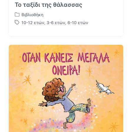
Το ταξίδι της θάλασσας
Βιβλιοθήκη
Α
10-12 ετών
,
3-6 ετών
,
6-10 ετών
ν
Μ
α
ε
ρ
ε
τ
τ
ή
ι
θ
κ
η
έ
κ
τ
ε
α
σ
ε