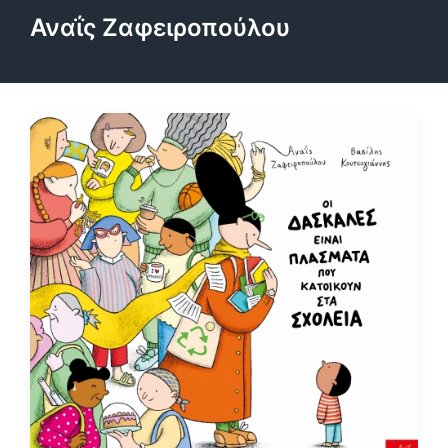
Αναΐς Ζαφειροπούλου