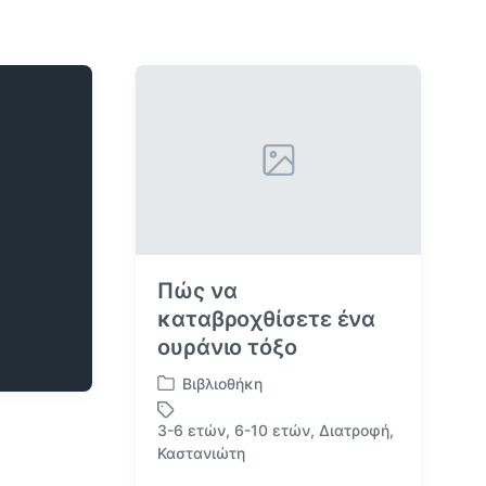
Πώς να
καταβροχθίσετε ένα
ουράνιο τόξο
Βιβλιοθήκη
Α
ν
3-6 ετών
,
6-10 ετών
,
Διατροφή
,
α
Μ
Καστανιώτη
ρ
ε
τ