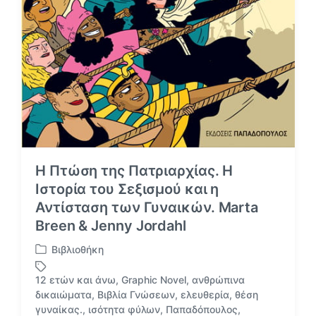
Η Πτώση της Πατριαρχίας. Η
Ιστορία του Σεξισμού και η
Αντίσταση των Γυναικών. Marta
Breen & Jenny Jordahl
Βιβλιοθήκη
Α
ν
12 ετών και άνω
,
Graphic Novel
,
ανθρώπινα
α
δικαιώματα
,
Βιβλία Γνώσεων
,
ελευθερία
,
θέση
ρ
Μ
γυναίκας.
,
ισότητα φύλων
,
Παπαδόπουλος
,
τ