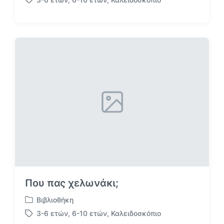
ν
Μ
α
ε
ρ
ε
τ
τ
ή
ι
θ
κ
η
έ
κ
τ
ε
α
σ
ε
Που πας χελωνάκι;
Βιβλιοθήκη
Α
3-6 ετών
,
6-10 ετών
,
Καλειδοσκόπιο
ν
Μ