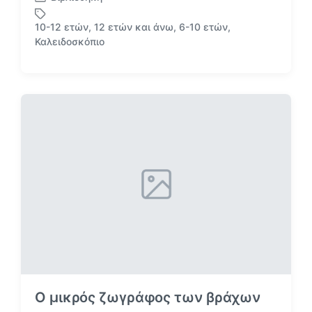
Α
ν
10-12 ετών
,
12 ετών και άνω
,
6-10 ετών
,
α
Μ
Καλειδοσκόπιο
ρ
ε
τ
ε
ή
τ
θ
ι
η
κ
κ
έ
ε
τ
σ
α
ε
Ο μικρός ζωγράφος των βράχων