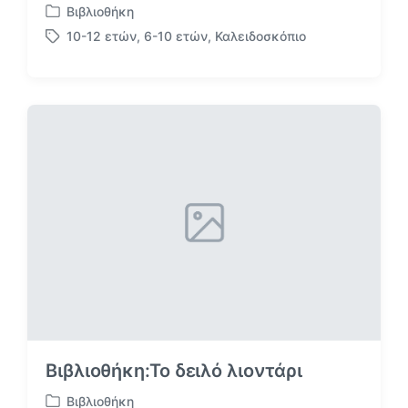
Βιβλιοθήκη
Α
10-12 ετών
,
6-10 ετών
,
Καλειδοσκόπιο
ν
Μ
α
ε
ρ
ε
τ
τ
ή
ι
θ
κ
η
έ
κ
τ
ε
α
σ
ε
Βιβλιοθήκη:Το δειλό λιοντάρι
Βιβλιοθήκη