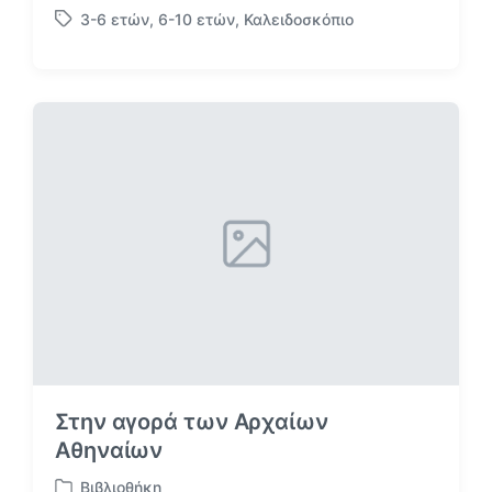
3-6 ετών
,
6-10 ετών
,
Καλειδοσκόπιο
ν
Μ
α
ε
ρ
ε
τ
τ
ή
ι
θ
κ
η
έ
κ
τ
ε
α
σ
ε
Στην αγορά των Αρχαίων
Αθηναίων
Βιβλιοθήκη