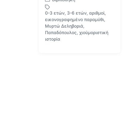
Α
ν
0-3 ετών
,
3-6 ετών
,
αριθμοί
,
α
εικονογραφημένο παραμύθι
,
ρ
Μυρτώ Δεληβοριά
,
Μ
τ
Παπαδόπουλος
,
χιούμοριστική
ε
ή
ιστορία
ε
θ
τ
η
ι
κ
κ
ε
έ
σ
τ
ε
α