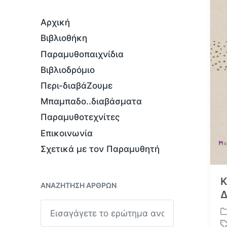
Αρχική
Βιβλιοθήκη
Παραμυθοπαιχνίδια
Βιβλιοδρόμιο
Περι-διαβάΖουμε
Μπαμπαδο..διαβάσματα
Παραμυθοτεχνίτες
Επικοινωνία
Σχετικά με τον Παραμυθητή
Κ
ΑΝΑΖΉΤΗΣΗ ΆΡΘΡΩΝ
Δ
Α
ν
Α
α
ν