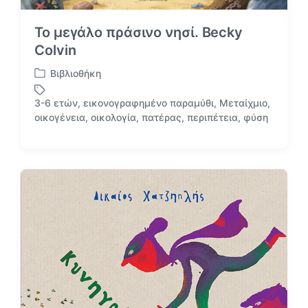
Το μεγάλο πράσινο νησί. Becky
Colvin
Βιβλιοθήκη
Α
ν
3-6 ετών
,
εικονογραφημένο παραμύθι
,
Μεταίχμιο
,
α
Μ
οικογένεια
,
οικολογία
,
πατέρας
,
περιπέτεια
,
φύση
ρ
ε
τ
ε
ή
τ
θ
ι
η
κ
κ
έ
ε
τ
σ
α
ε