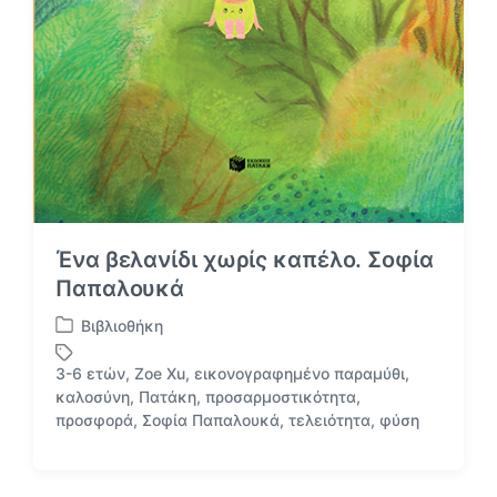
Ένα βελανίδι χωρίς καπέλο. Σοφία
Παπαλουκά
Βιβλιοθήκη
Α
ν
3-6 ετών
,
Zoe Xu
,
εικονογραφημένο παραμύθι
,
α
καλοσύνη
,
Πατάκη
,
προσαρμοστικότητα
,
Μ
ρ
προσφορά
,
Σοφία Παπαλουκά
,
τελειότητα
,
φύση
ε
τ
ε
ή
τ
θ
ι