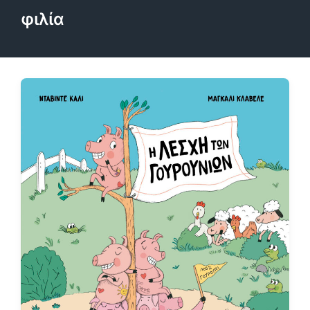
φιλία