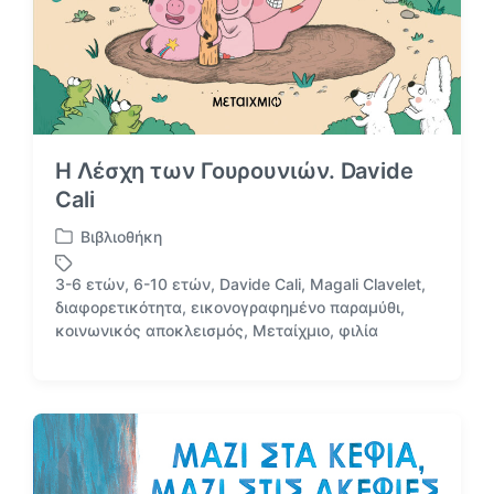
Η Λέσχη των Γουρουνιών. Davide
Cali
Βιβλιοθήκη
Α
ν
3-6 ετών
,
6-10 ετών
,
Davide Cali
,
Magali Clavelet
,
α
διαφορετικότητα
,
εικονογραφημένο παραμύθι
,
Μ
ρ
κοινωνικός αποκλεισμός
,
Μεταίχμιο
,
φιλία
ε
τ
ε
ή
τ
θ
ι
η
κ
κ
έ
ε
τ
σ
α