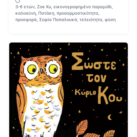
ν
3-6 ετών
,
Zoe Xu
,
εικονογραφημένο παραμύθι
,
α
καλοσύνη
,
Πατάκη
,
προσαρμοστικότητα
,
Μ
ρ
προσφορά
,
Σοφία Παπαλουκά
,
τελειότητα
,
φύση
ε
τ
ε
ή
τ
θ
ι
η
κ
κ
έ
ε
τ
σ
α
ε