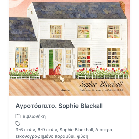
Αγροτόσπιτο. Sophie Blackall
Βιβλιοθήκη
Α
ν
3-6 ετών
,
6-9 ετών
,
Sophie Blackhall
,
Διόπτρα
,
α
Μ
εικονογραφημένο παραμύθι
,
φύση
ρ