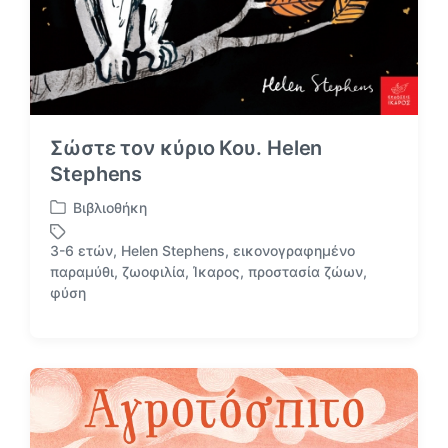
Σώστε τον κύριο Κου. Helen
Stephens
Βιβλιοθήκη
Α
ν
3-6 ετών
,
Helen Stephens
,
εικονογραφημένο
α
παραμύθι
,
ζωοφιλία
,
Ίκαρος
,
προστασία ζώων
,
Μ
ρ
φύση
ε
τ
ε
ή
τ
θ
ι
η
κ
κ
έ
ε
τ
σ
α
ε