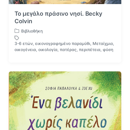
Το μεγάλο πράσινο νησί. Becky
Colvin
Βιβλιοθήκη
Α
ν
3-6 ετών
,
εικονογραφημένο παραμύθι
,
Μεταίχμιο
,
α
Μ
οικογένεια
,
οικολογία
,
πατέρας
,
περιπέτεια
,
φύση
ρ
ε
τ
ε
ή
τ
θ
ι
η
κ
κ
έ
ε
τ
σ
α
ε