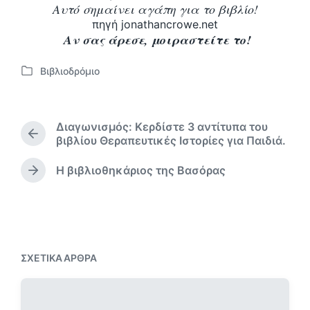
Αυτό σημαίνει αγάπη για το βιβλίο!
πηγή jonathancrowe.net
Αν σας άρεσε, μοιραστείτε το!
Βιβλιοδρόμιο
Α
ν
α
ρ
Διαγωνισμός: Κερδίστε 3 αντίτυπα του
τ
Π
βιβλίου Θεραπευτικές Ιστορίες για Παιδιά.
ή
ρ
θ
ο
Η βιβλιοθηκάριος της Βασόρας
Ε
η
η
π
κ
γ
ό
ο
ε
μ
ύ
σ
ε
μ
ε
ν
ε
ΣΧΕΤΙΚΆ ΆΡΘΡΑ
ο
ν
ά
ο
ρ
ά
θ
ρ