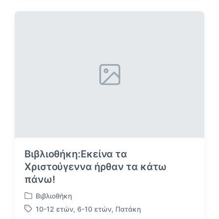
τ
τ
ή
ι
θ
κ
η
έ
κ
τ
ε
α
σ
ε
Βιβλιοθήκη:Εκείνα τα
Χριστούγεννα ήρθαν τα κάτω
πάνω!
Βιβλιοθήκη
Α
10-12 ετών
,
6-10 ετών
,
Πατάκη
ν
Μ