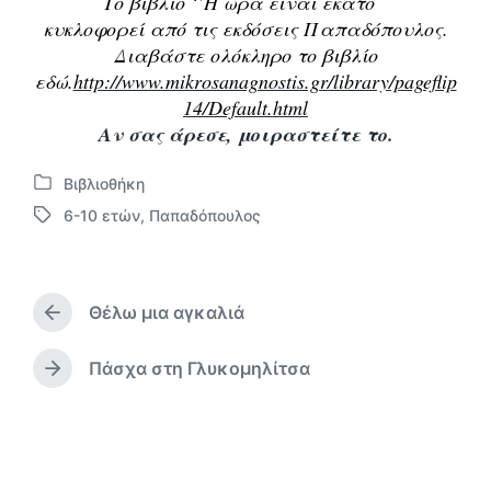
Το βιβλίο ‘’Η ώρα είναι εκατό΄΄
κυκλοφορεί από τις εκδόσεις Παπαδόπουλος.
Διαβάστε ολόκληρο το βιβλίο
εδώ.
http://www.mikrosanagnostis.gr/library/pageflip
14/Default.html
Αν σας άρεσε, μοιραστείτε το.
Βιβλιοθήκη
Α
6-10 ετών
,
Παπαδόπουλος
ν
Μ
α
ε
ρ
ε
τ
τ
ή
Θέλω μια αγκαλιά
ι
Π
θ
κ
ρ
η
έ
ο
Πάσχα στη Γλυκομηλίτσα
Ε
κ
η
τ
π
ε
γ
α
ό
σ
ο
μ
ε
ύ
ε
μ
ν