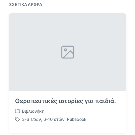
ε
ΣΧΕΤΙΚΆ ΆΡΘΡΑ
ο
ν
ά
ο
ρ
ά
θ
ρ
ρ
θ
ο
ρ
:
ο
:
Θεραπευτικές ιστορίες για παιδιά.
Βιβλιοθήκη
Α
3-6 ετών
,
6-10 ετών
,
Publibook
ν
Μ
α
ε
ρ
ε