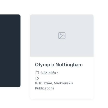
Olympic Nottingham
Βιβλιοθήκη
Α
ν
6-10 ετών
,
Markoulakis
α
Μ
Publications
ρ
ε
τ
ε
ή
τ
θ
ι