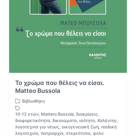
Το χρώμα που θέλεις να είσαι.
Matteo Bussola
Βιβλιοθήκη
Α
ν
10-12 ετών
,
Mattero Bussola
,
διακρίσεις
,
α
διαφορετικότητα
,
δικαιώματα
,
ισότητα
,
Καλέντης
,
ρ
Μ
λογοτεχνία για νέους
,
οικογενειακή ζωή
,
παιδική
τ
ε
λογοτεχνία
,
πατριαρχία
,
στερεότυπα
,
φύλο
ή